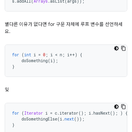
s
.
addAll
(
Arrays
.
asList
(
args
));
별다른 이유가 없다면 for 구문 자체에 루프 변수를 선언하세
요.
for
(
int
 i 
=
0
;
 i 
<
 n
;
 i
++)
{
    doSomething
(
i
);
}
및
for
(
Iterator
 i 
=
 c
.
iterator
();
 i
.
hasNext
();
)
{
    doSomethingElse
(
i
.
next
());
}