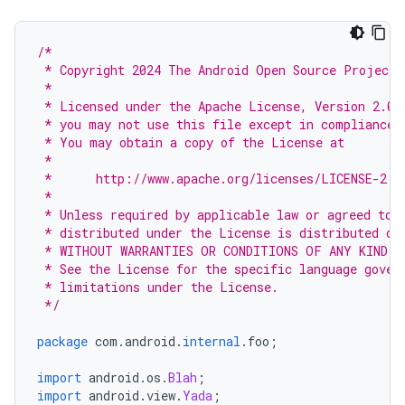
/*
 * Copyright 2024 The Android Open Source Project
 *
 * Licensed under the Apache License, Version 2.0 
 * you may not use this file except in compliance 
 * You may obtain a copy of the License at
 *
 *      http://www.apache.org/licenses/LICENSE-2.0
 *
 * Unless required by applicable law or agreed to 
 * distributed under the License is distributed on
 * WITHOUT WARRANTIES OR CONDITIONS OF ANY KIND, 
 * See the License for the specific language gover
 * limitations under the License.
 */
package
 com
.
android
.
internal
.
foo
;
import
 android
.
os
.
Blah
;
import
 android
.
view
.
Yada
;