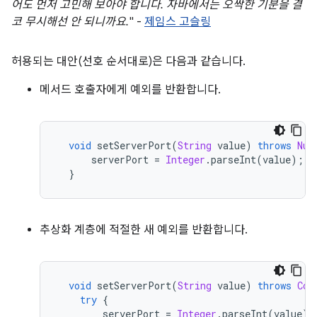
어도 먼저 고민해 보아야 합니다. 자바에서는 오싹한 기분을 결
코 무시해선 안 되니까요.
" -
제임스 고슬링
허용되는 대안(선호 순서대로)은 다음과 같습니다.
메서드 호출자에게 예외를 반환합니다.
void
 setServerPort
(
String
 value
)
throws
Num
      serverPort 
=
Integer
.
parseInt
(
value
);
}
추상화 계층에 적절한 새 예외를 반환합니다.
void
 setServerPort
(
String
 value
)
throws
Con
try
{
        serverPort 
=
Integer
.
parseInt
(
value
);