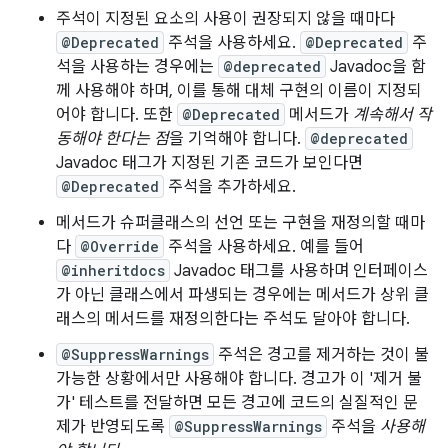
주석이 지정된 요소의 사용이 권장되지 않을 때마다
@Deprecated
주석을 사용하세요.
@Deprecated
주
석을 사용하는 경우에는
@deprecated
Javadoc을 함
께 사용해야 하며, 이를 통해 대체 구현의 이름이 지정되
어야 합니다. 또한
@Deprecated
메서드가
계속해서 작
동해야 한다는 점
을 기억해야 합니다.
@deprecated
Javadoc 태그가 지정된 기존 코드가 보인다면
@Deprecated
주석을 추가하세요.
메서드가 슈퍼클래스의 선언 또는 구현을 재정의할 때마
다
@Override
주석을 사용하세요. 예를 들어
@inheritdocs
Javadoc 태그를 사용하며 인터페이스
가 아닌 클래스에서 파생되는 경우에는 메서드가 상위 클
래스의 메서드를 재정의한다는 주석도 달아야 합니다.
@SuppressWarnings
주석은 경고를 제거하는 것이 불
가능한 상황에서만 사용해야 합니다. 경고가 이 '제거 불
가' 테스트를 전달하면 모든 경고에 코드의 실질적인 문
제가 반영되도록
@SuppressWarnings
주석을
사용해