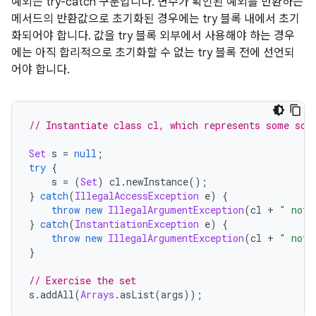
예외는 try-catch 구문입니다. 변수가 확인된 예외를 반환하는
메서드의 반환값으로 초기화된 경우에는 try 블록 내에서 초기
화되어야 합니다. 값을 try 블록 외부에서 사용해야 하는 경우
에는 아직 합리적으로 초기화할 수 없는 try 블록 전에 선언되
어야 합니다.
// Instantiate class cl, which represents some sor
Set
 s 
=
null
;
try
{
    s 
=
(
Set
)
 cl
.
newInstance
();
}
catch
(
IllegalAccessException
 e
)
{
throw
new
IllegalArgumentException
(
cl 
+
" not 
}
catch
(
InstantiationException
 e
)
{
throw
new
IllegalArgumentException
(
cl 
+
" not 
}
// Exercise the set
s
.
addAll
(
Arrays
.
asList
(
args
));