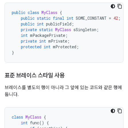
public
class
MyClass
{
public
static
final
int
 SOME_CONSTANT 
=
42
;
public
int
 publicField
;
private
static
MyClass
 sSingleton
;
int
 mPackagePrivate
;
private
int
 mPrivate
;
protected
int
 mProtected
;
}
표준 브레이스 스타일 사용
브레이스를 별도의 행이 아니라 그 앞에 있는 코드와 같은 행에
둡니다.
class
MyClass
{
int
 func
()
{