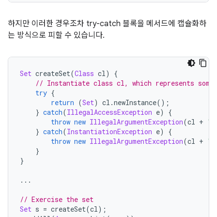
하지만 이러한 경우조차 try-catch 블록을 메서드에 캡슐화하
는 방식으로 피할 수 있습니다.
Set
 createSet
(
Class
 cl
)
{
// Instantiate class cl, which represents some
try
{
return
(
Set
)
 cl
.
newInstance
();
}
catch
(
IllegalAccessException
 e
)
{
throw
new
IllegalArgumentException
(
cl 
+
" 
}
catch
(
InstantiationException
 e
)
{
throw
new
IllegalArgumentException
(
cl 
+
" 
}
}
...
// Exercise the set
Set
 s 
=
 createSet
(
cl
);