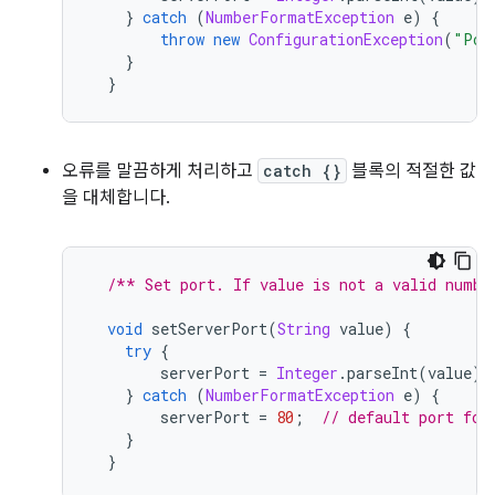
}
catch
(
NumberFormatException
 e
)
{
throw
new
ConfigurationException
(
"Por
}
}
오류를 말끔하게 처리하고
catch {}
블록의 적절한 값
을 대체합니다.
/** Set port. If value is not a valid numbe
void
 setServerPort
(
String
 value
)
{
try
{
        serverPort 
=
Integer
.
parseInt
(
value
);
}
catch
(
NumberFormatException
 e
)
{
        serverPort 
=
80
;
// default port for
}
}