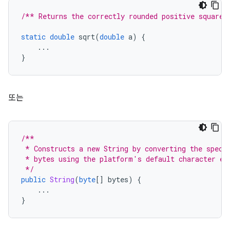
/** Returns the correctly rounded positive square 
static
double
 sqrt
(
double
 a
)
{
...
}
또는
/**
 * Constructs a new String by converting the speci
 * bytes using the platform's default character en
 */
public
String
(
byte
[]
 bytes
)
{
...
}