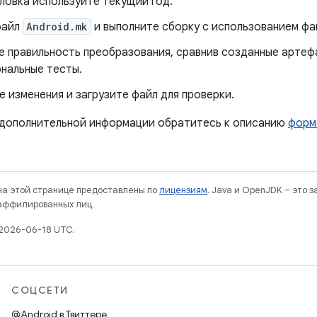
ловка используйте текущий год.
файл
Android.mk
и выполните сборку с использованием ф
е правильность преобразования, сравнив созданные артеф
ональные тесты.
 изменения и загрузите файл для проверки.
 дополнительной информации обратитесь к описанию
форм
 на этой странице предоставлены по
лицензиям
. Java и OpenJDK – это 
 аффилированных лиц.
2026-06-18 UTC.
СОЦСЕТИ
@Android в Твиттере