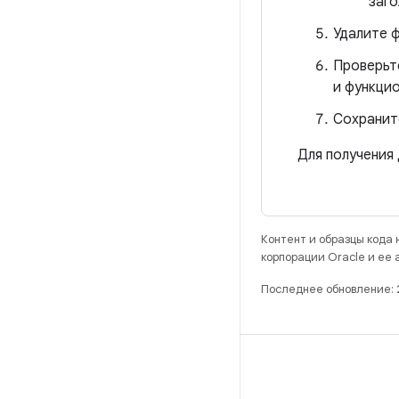
заго
Удалите 
Проверьт
и функци
Сохраните
Для получения
Контент и образцы кода
корпорации Oracle и ее
Последнее обновление: 
РАЗРАБОТКА
Хранилище Android Repository