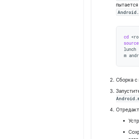
пытается
Android
cd
source
lunch
m
Сборка с
Запустит
Android.
Отредакт
Уст
Сохр