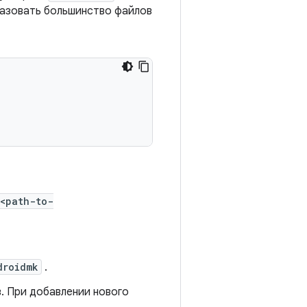
разовать большинство файлов
<path-to-
droidmk
.
в. При добавлении нового