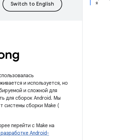
я
ong
использовалась
живается и используется, но
абируемой и сложной для
ь для сборок Android. Мы
от системы сборки Make (
рее перейти с Make на
 разработке Android-