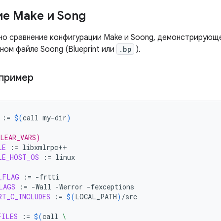
е Make и Song
но сравнение конфигурации Make и Soong, демонстрирующе
ом файле Soong (Blueprint или
.bp
).
 пример
:=
$(
call
my-dir
)
CLEAR_VARS)
LE
:=
LE_HOST_OS
:=
linux

_FLAG
:=
LAGS
:=
-Wall
-Werror
RT_C_INCLUDES
:=
$(
LOCAL_PATH
)
/src

FILES
:=
$(
call
\