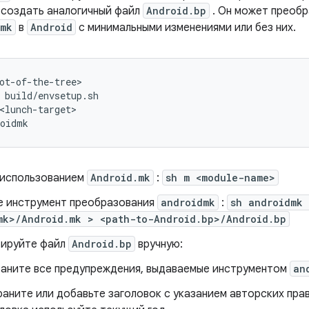
 создать аналогичный файл
Android.bp
. Он может преоб
.mk
в
Android
с минимальными изменениями или без них.
build/envsetup.sh

<lunch-target>

 использованием
Android.mk
:
sh m <module-name>
е инструмент преобразования
androidmk
:
sh androidmk 
mk>/Android.mk > <path-to-Android.bp>/Android.bp
ируйте файл
Android.bp
вручную:
раните все предупреждения, выдаваемые инструментом
an
аните или добавьте заголовок с указанием авторских пра