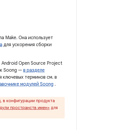
ила Make. Она использует
ja
для ускорения сборки
 Android Open Source Project
 к Soong —
в разделе
я ключевых терминов см. в
равочнике модулей Soong
.
g, в конфигурации продукта
дули пространств имен»
для