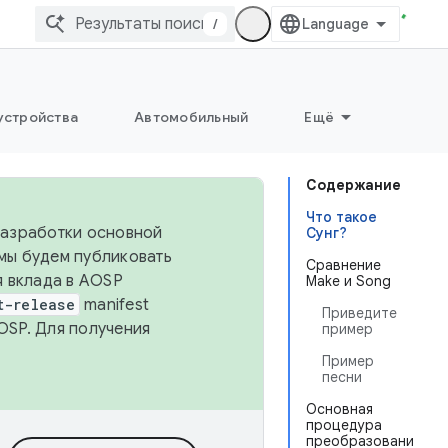
/
устройства
Автомобильный
Ещё
Содержание
Что такое
 разработки основной
Сунг?
 мы будем публиковать
Сравнение
я вклада в AOSP
Make и Song
t-release
manifest
Приведите
OSP. Для получения
пример
Пример
песни
Основная
процедура
преобразовани