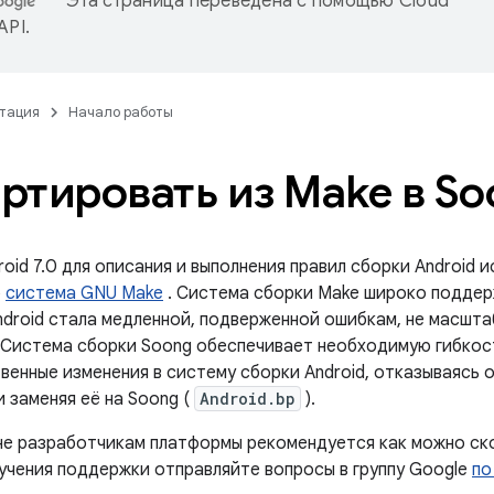
Эта страница переведена с помощью
Cloud
 API
.
тация
Начало работы
ртировать из Make в So
oid 7.0 для описания и выполнения правил сборки Android 
о
система GNU Make
. Система сборки Make широко поддер
ndroid стала медленной, подверженной ошибкам, не масшт
 Система сборки Soong обеспечивает необходимую гибкост
венные изменения в систему сборки Android, отказываясь 
и заменяя её на Soong (
Android.bp
).
не разработчикам платформы рекомендуется как можно ско
лучения поддержки отправляйте вопросы в группу Google
по