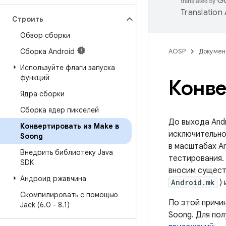
Translation
Строить
Обзор сборки
Сборка Android
AOSP
Докумен
Используйте флаги запуска
функций
Конве
Ядра сборки
Сборка ядер пикселей
До выхода Andr
Конвертировать из Make в
исключительн
Soong
в масштабах A
Внедрить библиотеку Java
тестирования.
SDK
вносим сущест
Андроид ржавчина
Android.mk
) 
Скомпилировать с помощью
По этой причи
Jack (6
.
0 - 8
.
1)
Soong. Для по