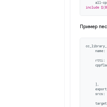
all-cp
include $(
Пример пе
cc_library_
name
:
rtti
:
cppfla
],
export
srcs
:
target