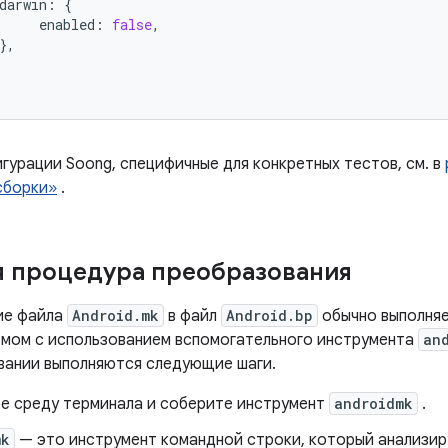
darwin
:
{
enabled
:
false
,
},
гурации Soong, специфичные для конкретных тестов, см. в
сборки»
.
 процедура преобразования
ие файла
Android.mk
в файл
Android.bp
обычно выполняе
мом с использованием вспомогательного инструмента
an
вании выполняются следующие шаги.
е среду терминала и соберите инструмент
androidmk
.
mk
— это инструмент командной строки, который анализи