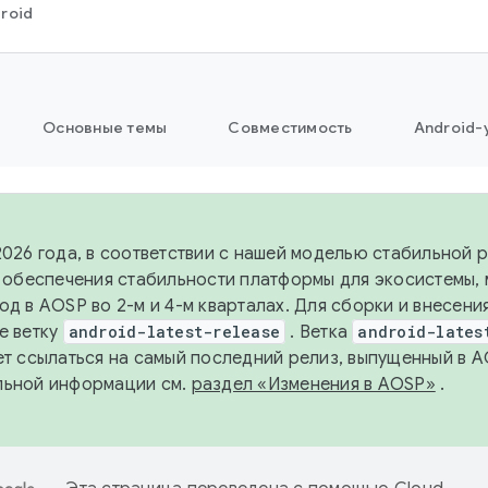
roid
Основные темы
Совместимость
Android-
2026 года, в соответствии с нашей моделью стабильной
я обеспечения стабильности платформы для экосистемы,
од в AOSP во 2-м и 4-м кварталах. Для сборки и внесени
е ветку
android-latest-release
. Ветка
android-lates
ет ссылаться на самый последний релиз, выпущенный в A
льной информации см.
раздел «Изменения в AOSP»
.