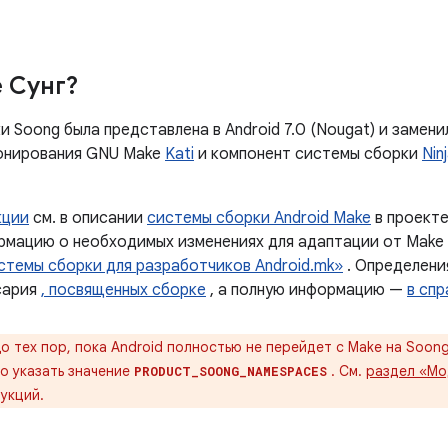
е Сунг?
 Soong была представлена ​​в Android 7.0 (Nougat) и замен
онирования GNU Make
Kati
и компонент системы сборки
Nin
кции
см. в описании
системы сборки Android Make
в проекте
ормацию о необходимых изменениях для адаптации от Make
стемы сборки для разработчиков Android.mk»
. Определени
сария
, посвященных сборке
, а полную информацию —
в сп
о тех пор, пока Android полностью не перейдет с Make на Soon
о указать значение
. См.
раздел «Мо
PRODUCT_SOONG_NAMESPACES
укций.