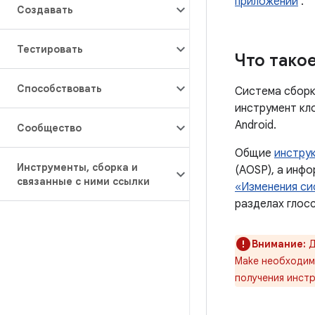
приложений
.
Создавать
Тестировать
Что тако
Способствовать
Система сборки
инструмент кл
Android.
Сообщество
Общие
инстру
Инструменты
,
сборка и
(AOSP), а инф
связанные с ними ссылки
«Изменения си
разделах глос
Внимание:
Д
Make необходим
получения инстр