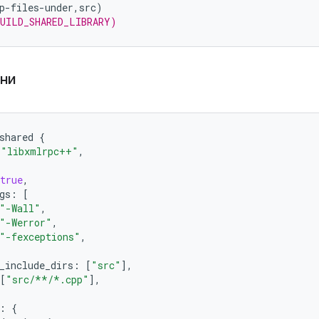
p-files-under,src
)
BUILD_SHARED_LIBRARY)
сни
shared
{
"libxmlrpc++"
,
true
,
gs
:
[
"-Wall"
,
"-Werror"
,
"-fexceptions"
,
_include_dirs
:
[
"src"
],
[
"src/**/*.cpp"
],
:
{