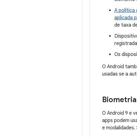
A política
aplicada 
de taxa d
Dispositi
registrada
Os dispos
O Android tamb
usadas se a au
Biometria
O Android 9 e 
apps podem usar
e modalidades.