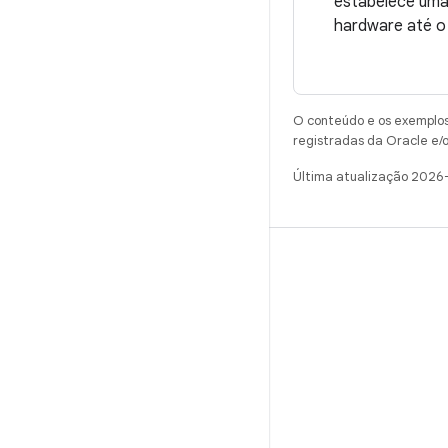
estabelece uma
hardware até o c
O conteúdo e os exemplos 
registradas da Oracle e/o
Última atualização 2026
CRIAR
Repositório do Android
Requisitos
Como fazer o download
Visualizar códigos binários
Imagens de fábrica