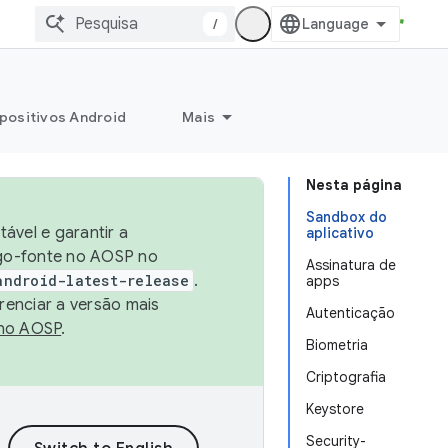
/
positivos Android
Mais
Nesta página
Sandbox do
ável e garantir a
aplicativo
igo-fonte no AOSP no
Assinatura de
android-latest-release
.
apps
renciar a versão mais
Autenticação
no AOSP
.
Biometria
Criptografia
Keystore
Security-