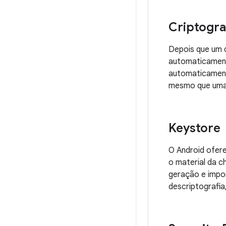
Criptogra
Depois que um d
automaticament
automaticament
mesmo que uma p
Keystore
O Android ofer
o material da 
geração e impor
descriptografia