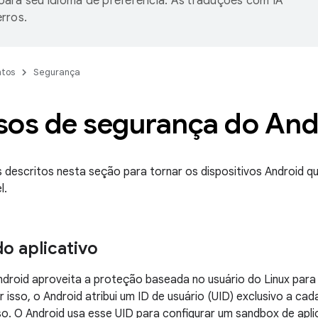
ara seu idioma de preferência. As traduções com IA
rros.
tos
Segurança
sos de segurança do And
 descritos nesta seção para tornar os dispositivos Android q
l.
o aplicativo
droid aproveita a proteção baseada no usuário do Linux para i
r isso, o Android atribui um ID de usuário (UID) exclusivo a ca
o. O Android usa esse UID para configurar um sandbox de aplica