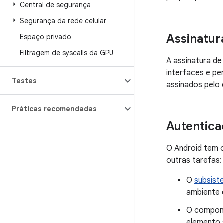
Central de segurança
Segurança da rede celular
Assinatur
Espaço privado
Filtragem de syscalls da GPU
A assinatura de
interfaces e p
Testes
assinados pelo 
Práticas recomendadas
Autentica
O Android tem 
outras tarefas:
O
subsist
ambiente d
O compo
elemento 