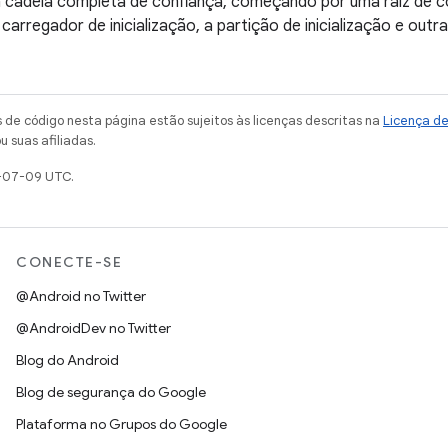
 cadeia completa de confiança, começando por uma raiz de c
arregador de inicialização, a partição de inicialização e outra
de código nesta página estão sujeitos às licenças descritas na
Licença d
u suas afiliadas.
-07-09 UTC.
CONECTE-SE
@Android no Twitter
@AndroidDev no Twitter
Blog do Android
Blog de segurança do Google
Plataforma no Grupos do Google