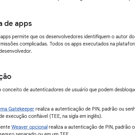
a de apps
 apps permite que os desenvolvedores identifiquem o autor do
ermissões complicadas. Todos os apps executados na platafor
desenvolvedor.
ção
o conceito de
autenticadores de usuário
que podem desbloquea
ema Gatekeeper
realiza a autenticação de PIN, padrão ou sen
e execução confiável (TEE, na sigla em inglês).
nente
Weaver opcional
realiza a autenticação de PIN, padrão 
seguro separado ou em um TEE.