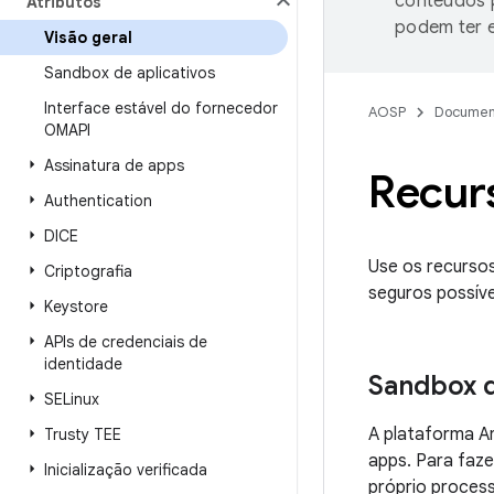
conteúdos p
Atributos
podem ter e
Visão geral
Sandbox de aplicativos
Interface estável do fornecedor
AOSP
Documen
OMAPI
Assinatura de apps
Recur
Authentication
DICE
Use os recursos
Criptografia
seguros possíve
Keystore
APIs de credenciais de
identidade
Sandbox d
SELinux
A plataforma An
Trusty TEE
apps. Para faze
Inicialização verificada
próprio process