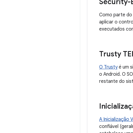
Security-
Como parte do m
aplicar o contr
executados com 
Trusty TE
O Trusty
é um s
o Android. O S
restante do si
Inicializa
A Inicialização 
confiável (gera