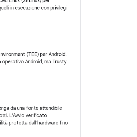
nced Linux (SELinux) per
uelli in esecuzione con privilegi
Environment (TEE) per Android.
a operativo Android, ma Trusty
enga da una fonte attendibile
tti. L'Avvio verificato
ilità protetta dall'hardware fino