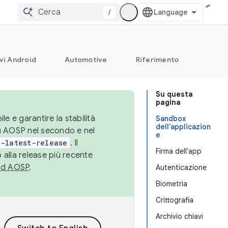
/
vi Android
Automotive
Riferimento
Su questa
pagina
le e garantire la stabilità
Sandbox
dell'applicazion
su AOSP nel secondo e nel
e
-latest-release
. Il
Firma dell'app
 alla release più recente
ad AOSP
.
Autenticazione
Biometria
Crittografia
Archivio chiavi