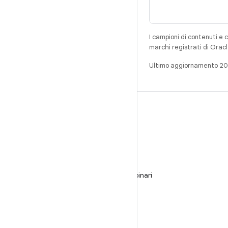
I campioni di contenuti e 
marchi registrati di Oracl
Ultimo aggiornamento 2
CREA
Repository per Android
Requisiti
Download
Visualizza l'anteprima dei programmi binari
Immagini del produttore
File binari del driver
GitHub