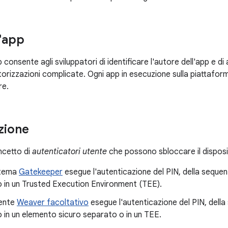
l'app
p consente agli sviluppatori di identificare l'autore dell'app e d
torizzazioni complicate. Ogni app in esecuzione sulla piattafo
re.
zione
ncetto di
autenticatori utente
che possono sbloccare il disposit
stema
Gatekeeper
esegue l'autenticazione del PIN, della seque
o in un Trusted Execution Environment (TEE).
nente
Weaver facoltativo
esegue l'autenticazione del PIN, dell
o in un elemento sicuro separato o in un TEE.