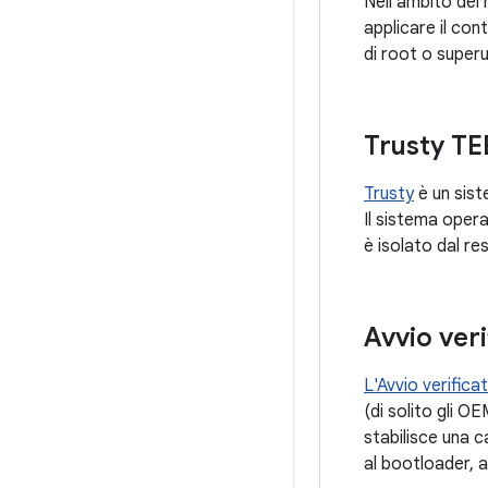
Nell'ambito del 
applicare il con
di root o superu
Trusty TE
Trusty
è un sist
Il sistema oper
è isolato dal re
Avvio veri
L'Avvio verifica
(di solito gli O
stabilisce una c
al bootloader, al