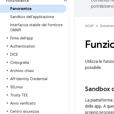
contenuti ne
Funzionalità
potrebbero 
Panoramica
Sandbox dell'applicazione
Interfaccia stabile del fornitore
AOSP
Documen
OMAPI
Firma dell'app
Funzio
Authentication
DICE
Utilizza le funzi
Crittografia
possibile.
Archivio chiavi
API Identity Credential
SELinux
Sandbox d
Trusty TEE
La piattaforma A
Avvio verificato
delle app. A qu
Centro sicurezza
proprio processo