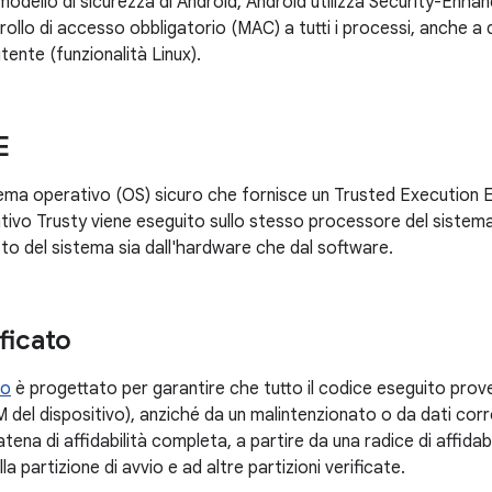
modello di sicurezza di Android, Android utilizza Security-Enha
trollo di accesso obbligatorio (MAC) a tutti i processi, anche a q
tente (funzionalità Linux).
E
ema operativo (OS) sicuro che fornisce un Trusted Execution 
ativo Trusty viene eseguito sullo stesso processore del sistem
sto del sistema sia dall'hardware che dal software.
ficato
to
è progettato per garantire che tutto il codice eseguito prov
EM del dispositivo), anziché da un malintenzionato o da dati corro
atena di affidabilità completa, a partire da una radice di affidab
la partizione di avvio e ad altre partizioni verificate.