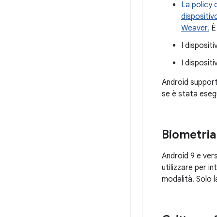
La policy 
dispositiv
Weaver.
È 
I dispositi
I disposit
Android support
se è stata esegu
Biometria
Android 9 e ver
utilizzare per i
modalità. Solo 