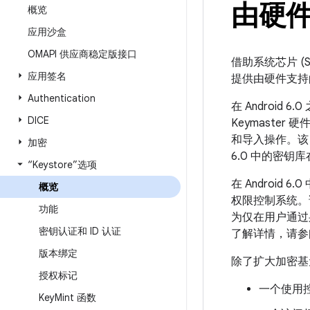
由硬
概览
应用沙盒
OMAPI 供应商稳定版接口
借助系统芯片 (S
应用签名
提供由硬件支持的
Authentication
在 Android 
DICE
Keymaste
和导入操作。该 
加密
6.0 中的密钥
“Keystore”选项
在 Android 
概览
权限控制系统。
功能
为仅在用户通过
密钥认证和 ID 认证
了解详情，请参
版本绑定
除了扩大加密基元
授权标记
一个使用
Key
Mint 函数