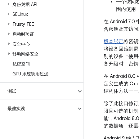
一个访问
身份凭据 API
围内使用
SELinux
在 Android 
Trusty TEE
含密钥及其访问
启动时验证
版本绑定
将密钥
安全中心
将设备回滚到易
移动网络安全
别的设备上使用
备升级时，密钥
私密空间
GPU 系统调用过滤
在 Android 
定义生成的 C+
结构体方法一一
测试
除了此接口修订之外
最佳实践
限且可选的机制来
能，Android
的数据项，还需
Android 9 