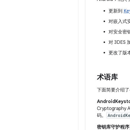
更新到
Ke
对嵌入式
对安全密
对 3DES
更改了版本绑
术语库
下面简要介绍了各
AndroidKeyst
Cryptograp
码。
AndroidK
密钥库守护程序