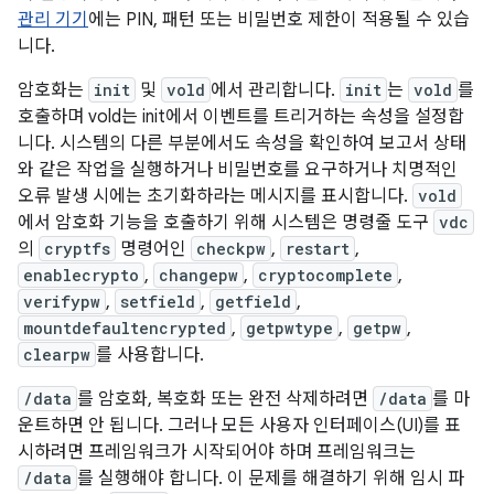
관리 기기
에는 PIN, 패턴 또는 비밀번호 제한이 적용될 수 있습
니다.
암호화는
init
및
vold
에서 관리합니다.
init
는
vold
를
호출하며 vold는 init에서 이벤트를 트리거하는 속성을 설정합
니다. 시스템의 다른 부분에서도 속성을 확인하여 보고서 상태
와 같은 작업을 실행하거나 비밀번호를 요구하거나 치명적인
오류 발생 시에는 초기화하라는 메시지를 표시합니다.
vold
에서 암호화 기능을 호출하기 위해 시스템은 명령줄 도구
vdc
의
cryptfs
명령어인
checkpw
,
restart
,
enablecrypto
,
changepw
,
cryptocomplete
,
verifypw
,
setfield
,
getfield
,
mountdefaultencrypted
,
getpwtype
,
getpw
,
clearpw
를 사용합니다.
/data
를 암호화, 복호화 또는 완전 삭제하려면
/data
를 마
운트하면 안 됩니다. 그러나 모든 사용자 인터페이스(UI)를 표
시하려면 프레임워크가 시작되어야 하며 프레임워크는
/data
를 실행해야 합니다. 이 문제를 해결하기 위해 임시 파