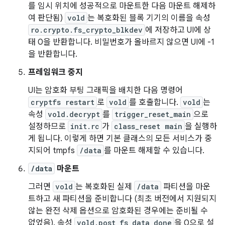
를 임시 위치에 성공적으로 마운트한 다음 마운트 해제하
여 판단됨)
vold
는 복호화된 블록 기기의 이름을 속성
ro.crypto.fs_crypto_blkdev
에 저장하고 UI에 상
태 0을 반환합니다. 비밀번호가 올바르지 않으면 UI에 -1
을 반환합니다.
프레임워크 중지
UI는 암호화 부팅 그래픽을 배치한 다음 명령어
cryptfs restart
로
vold
를 호출합니다.
vold
는
속성
vold.decrypt
를
trigger_reset_main
으로
설정하므로
init.rc
가
class_reset main
을 실행하
게 됩니다. 이렇게 하면 기본 클래스의 모든 서비스가 중
지되어 tmpfs
/data
를 마운트 해제할 수 있습니다.
/data
마운트
그러면
vold
는 복호화된 실제
/data
파티션을 마운
트하고 새 파티션을 준비합니다 (최초 버전에서 지원되지
않는 완전 삭제 옵션으로 암호화된 경우에는 준비될 수
없었음). 속성
vold.post_fs_data_done
을 0으로 설