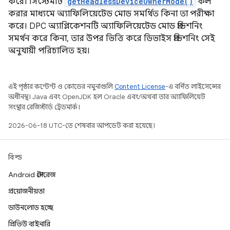
করে। সিস্টেমটি
getHeadlessDeviceOwnerMode()
কল
করার মাধ্যমে অ্যাফিলিয়েটেড মোড সমর্থিত কিনা তা পরীক্ষা
করে। DPC অ্যাপ্লিকেশনটি অ্যাফিলিয়েটেড মোড প্রভিশনিং
সমর্থন করে কিনা, তার উপর ভিত্তি করে ডিভাইস প্রভিশনিং সেই
অনুযায়ী পরিচালিত হয়।
এই পৃষ্ঠার কন্টেন্ট ও কোডের নমুনাগুলি
Content License
-এ বর্ণিত লাইসেন্সের
অধীনস্থ। Java এবং OpenJDK হল Oracle এবং/অথবা তার অ্যাফিলিয়েট
সংস্থার রেজিস্টার্ড ট্রেডমার্ক।
2026-06-18 UTC-তে শেষবার আপডেট করা হয়েছে।
বিল্ড
Android স্টোরেজ
প্রয়োজনীয়তা
ডাউনলোড হচ্ছে
প্রিভিউ বাইনারি