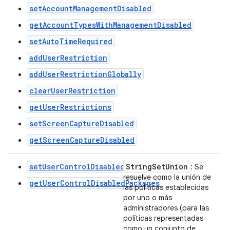
setAccountManagementDisabled
getAccountTypesWithManagementDisabled
setAutoTimeRequired
addUserRestriction
addUserRestrictionGlobally
clearUserRestriction
getUserRestrictions
setScreenCaptureDisabled
getScreenCaptureDisabled
setUserControlDisabledPackages
String
Set
Union
: Se
resuelve como la unión de
getUserControlDisabledPackages
las políticas establecidas
por uno o más
administradores (para las
políticas representadas
como un conjunto de