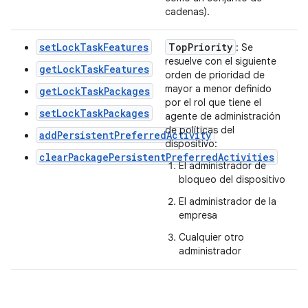
cadenas).
setLockTaskFeatures
Top
Priority
: Se
resuelve con el siguiente
getLockTaskFeatures
orden de prioridad de
mayor a menor definido
getLockTaskPackages
por el rol que tiene el
setLockTaskPackages
agente de administración
de políticas del
addPersistentPreferredActivity
dispositivo:
clearPackagePersistentPreferredActivities
El administrador de
bloqueo del dispositivo
El administrador de la
empresa
Cualquier otro
administrador