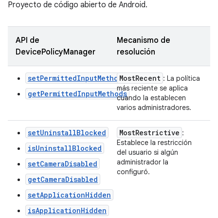
Proyecto de código abierto de Android.
API de
Mecanismo de
DevicePolicyManager
resolución
setPermittedInputMethods
Most
Recent
: La política
más reciente se aplica
getPermittedInputMethods
cuando la establecen
varios administradores.
setUninstallBlocked
Most
Restrictive
:
Establece la restricción
isUninstallBlocked
del usuario si algún
administrador la
setCameraDisabled
configuró.
getCameraDisabled
setApplicationHidden
isApplicationHidden