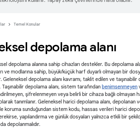
eknolojisini kullanır. Yapay zeka çevirilerinde hata olabilir.
lar
Temel Konular
eksel depolama alanı
sel depolama alanına sahip cihazları destekler. Bu depolama ala
ları ve modlarına sahip, büyük/küçük harf duyarlı olmayan bir dos
r. Geleneksel depolama alanı kavramı, taklit edilen ve taşınabili
r. Taşınabilir depolama alanı, sistem tarafından
benimsenmeyen
dirilmeyen, şifrelenmeyen veya belirli bir cihaza bağlı olmayan h
larak tanımlanır. Geleneksel harici depolama alanı, depolanan ver
 koruma sunduğundan sistem kodu, hassas verileri harici dep
rekirse, yapılandırma ve günlük dosyaları yalnızca etkili bir şekil
da depolanmalıdır.