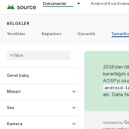
Dokümanlar
Android Kod Arama
BELGELER
Yenilikler
Başlarken
Güvenlik
Temel Ko
2026'dan iti
kararlılığı
Genel bakış
AOSP'yi olu
android-l
Mimari
alır. Daha fa
Ses
Kamera