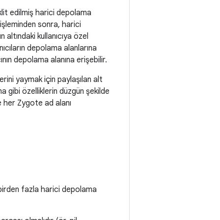
lit edilmiş harici depolama
şleminden sonra, harici
altındaki kullanıcıya özel
anıcıların depolama alanlarına
ının depolama alanına erişebilir.
rini yaymak için paylaşılan alt
 gibi özelliklerin düzgün şekilde
e her Zygote ad alanı
 birden fazla harici depolama