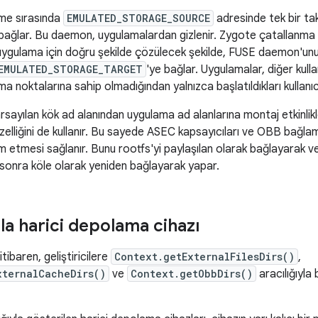
me sırasında
EMULATED_STORAGE_SOURCE
adresinde tek bir tak
ağlar. Bu daemon, uygulamalardan gizlenir. Zygote çatallanma i
ygulama için doğru şekilde çözülecek şekilde, FUSE daemon'unun 
EMULATED_STORAGE_TARGET
'ye bağlar. Uygulamalar, diğer kull
ma noktalarına sahip olmadığından yalnızca başlatıldıkları kullanıc
sayılan kök ad alanından uygulama ad alanlarına montaj etkinlikle
elliğini de kullanır. Bu sayede ASEC kapsayıcıları ve OBB bağlama
 etmesi sağlanır. Bunu rootfs'yi paylaşılan olarak bağlayarak v
 sonra köle olarak yeniden bağlayarak yapar.
la harici depolama cihazı
tibaren, geliştiricilere
Context.getExternalFilesDirs()
,
xternalCacheDirs()
ve
Context.getObbDirs()
aracılığıyla