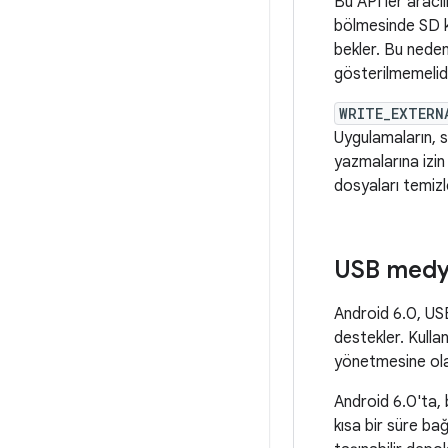
Bu API'ler aracıl
bölmesinde SD ka
bekler. Bu neden
gösterilmemelidi
WRITE_EXTERN
Uygulamaların, se
yazmalarına izin 
dosyaları temizl
USB medy
Android 6.0, USB
destekler. Kulla
yönetmesine olan
Android 6.0'ta, 
kısa bir süre ba