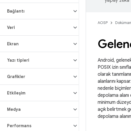
yapay zeka t
Bağlantı
AOSP
Doküman
Veri
Gelen
Ekran
Android, gelenek
Yazı tipleri
POSIX izin sınıf
olarak tanımlanı
Grafikler
alanlarını kapsa
nedenle biçimlen
Etkileşim
depolama alanı o
minimum düzeyde
açık belirtmek ge
Medya
depolama alanın
Performans