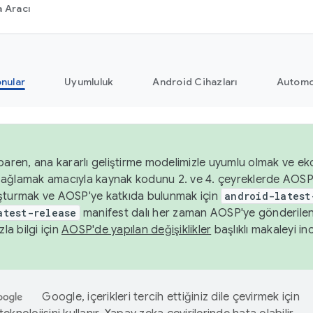
 Aracı
nular
Uyumluluk
Android Cihazları
Automo
baren, ana kararlı geliştirme modelimizle uyumlu olmak ve ek
nı sağlamak amacıyla kaynak kodunu 2. ve 4. çeyreklerde AOSP
şturmak ve AOSP'ye katkıda bulunmak için
android-latest
atest-release
manifest dalı her zaman AOSP'ye gönderile
zla bilgi için
AOSP'de yapılan değişiklikler
başlıklı makaleyi inc
Google, içerikleri tercih ettiğiniz dile çevirmek için