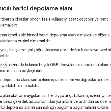
ıcılı harici depolama alanı
itibaren cihazlar birden fazla kullanıcıyı destekleyebilir ve haric
ılamalıdır:
cının kendi izole birincil harici depolama alanı olmalıdır ve diğer kull
lanlarına erişimi olmamalıdır.
yolu, bir işlemin çalıştığı kullanıcıya göre doğru kullanıcıya özel b
lidir.
/obb
dizininde bulunan büyük OBB dosyalarının depolama alanı,
nıcı arasında paylaşılabilir.
ici depolama alanı, sentezlenmiş izinlerin izin verdiği pakete özel 
yazılabilir olmamalıdır.
sayılan platform uygulaması, her Zygote çatallanmış işlemi için i
 Linux çekirdek ad alanlarından yararlanır ve ardından bu özel ad
arici depolama alanını sunmak için bağlama bağlamalarını kullanır.