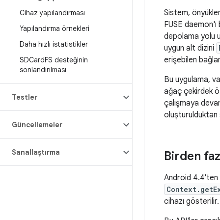
Sistem, önyükle
Cihaz yapılandırması
FUSE daemon'ı b
Yapılandırma örnekleri
depolama yolu u
Daha hızlı istatistikler
uygun alt dizini
erişebilen bağla
SDCard
FS desteğinin
sonlandırılması
Bu uygulama, var
ağaç çekirdek öz
Testler
çalışmaya devam
oluşturulduktan
Güncellemeler
Sanallaştırma
Birden faz
Android 4.4'ten i
Context.getE
cihazı gösterilir.