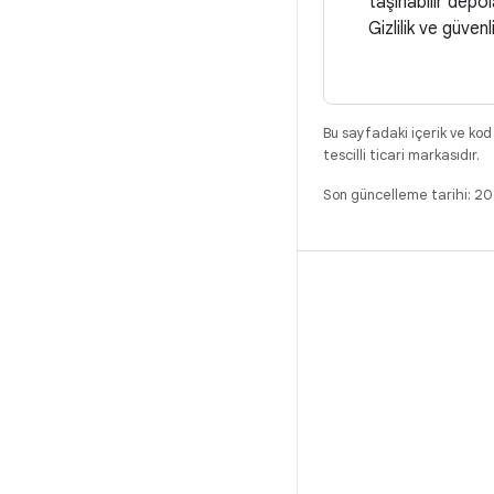
taşınabilir depo
Gizlilik ve güven
Bu sayfadaki içerik ve kod
tescilli ticari markasıdır.
Son güncelleme tarihi: 
DERLEME
Android kod deposu
Gereksinimler
İndirme
İkili programları önizle
Fabrika ayarı görüntüleri