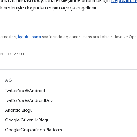
lama alanındaki dosyalarla etkileşimde bulunmak için
Depolama E
lik nedeniyle doğrudan erişim açıkça engellenir.
 örnekleri,
İçerik Lisansı
sayfasında açıklanan lisanslara tabidir. Java ve Ope
2025-07-27 UTC.
AĞ
Twitter'da @Android
Twitter'da @AndroidDev
Android Blogu
Google Güvenlik Blogu
Google Grupları'nda Platform