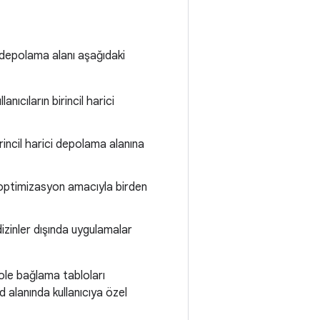
i depolama alanı aşağıdaki
anıcıların birincil harici
irincil harici depolama alanına
 optimizasyon amacıyla birden
dizinler dışında uygulamalar
zole bağlama tabloları
 alanında kullanıcıya özel