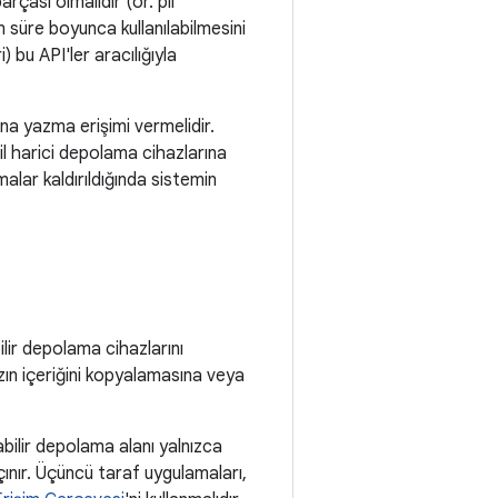
arçası olmalıdır (ör. pil
n süre boyunca kullanılabilmesini
 bu API'ler aracılığıyla
ına yazma erişimi vermelidir.
cil harici depolama cihazlarına
malar kaldırıldığında sistemin
ilir depolama cihazlarını
azın içeriğini kopyalamasına veya
abilir depolama alanı yalnızca
ınır. Üçüncü taraf uygulamaları,