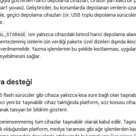
ığıyla gösterilen harici depolama cihazları, cihazın yarı kalıcı bir p
rt yuvası). Geliştiriciler, bu konumlarda depolanan verilerin uzu
le, geçici depolama cihazları (ör. USB toplu depolama sürücüleri)
r.
AL_STORAGE
izni yalnızca cihazdaki birincil harici depolama alan
ntezlenmiş izinlerin izin verdiği pakete özel dizinleri dışında ikin
verilmemelidir. Yazma işlemlerinin bu şekilde kısıtlanması, uygula
eyebilmesini sağlar.
a desteği
 flash sürücüler gibi cihaza yalnızca kısa süre bağlı olan taşınab
nıcı yeni bir taşınabilir cihaz taktığında platform, söz konusu cih
ak tanıyan bir bildirim gösterir.
benimsenmemiş tüm cihazlar taşınabilir olarak kabul edilir. Taşın
ğlı olduğundan platform, medya taraması gibi ağır işlemlerden kaç