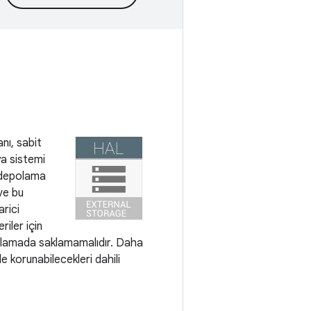
nı, sabit
ya sistemi
r depolama
ve bu
arici
iler için
olamada saklamamalıdır. Daha
de korunabilecekleri dahili