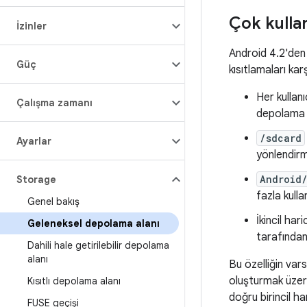
Çok kullan
İzinler
Android 4.2'den 
Güç
kısıtlamaları karş
Her kullanı
Çalışma zamanı
depolama a
/sdcard
Ayarlar
yönlendirme
Android
Storage
fazla kulla
Genel bakış
İkincil har
Geleneksel depolama alanı
tarafından 
Dahili hale getirilebilir depolama
alanı
Bu özelliğin var
oluşturmak üzere
Kısıtlı depolama alanı
doğru birincil h
FUSE geçişi