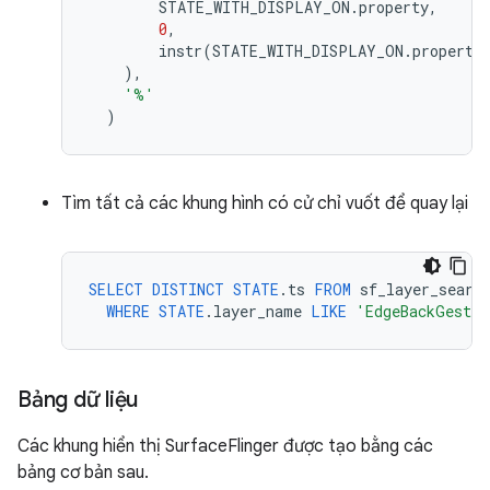
STATE_WITH_DISPLAY_ON
.
property
,
0
,
instr
(
STATE_WITH_DISPLAY_ON
.
property
),
'%'
)
Tìm tất cả các khung hình có cử chỉ vuốt để quay lại
SELECT
DISTINCT
STATE
.
ts
FROM
sf_layer_searc
WHERE
STATE
.
layer_name
LIKE
'EdgeBackGestur
Bảng dữ liệu
Các khung hiển thị SurfaceFlinger được tạo bằng các
bảng cơ bản sau.