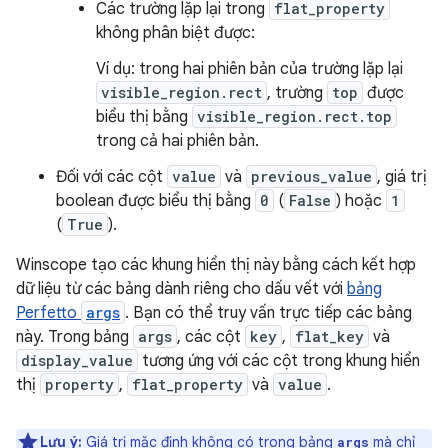
Các trường lặp lại trong
flat_property
không phân biệt được:
Ví dụ: trong hai phiên bản của trường lặp lại
visible_region.rect
, trường
top
được
biểu thị bằng
visible_region.rect.top
trong cả hai phiên bản.
Đối với các cột
value
và
previous_value
, giá trị
boolean được biểu thị bằng
0
(
False
) hoặc
1
(
True
).
Winscope tạo các khung hiển thị này bằng cách kết hợp
dữ liệu từ các bảng dành riêng cho dấu vết với
bảng
Perfetto
args
. Bạn có thể truy vấn trực tiếp các bảng
này. Trong bảng
args
, các cột
key
,
flat_key
và
display_value
tương ứng với các cột trong khung hiển
thị
property
,
flat_property
và
value
.
Lưu ý:
Giá trị mặc định
không có trong bảng
mà chỉ
args