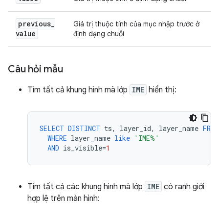
previous
_
Giá trị thuộc tính của mục nhập trước ở
value
định dạng chuỗi
Câu hỏi mẫu
Tìm tất cả khung hình mà lớp
IME
hiển thị:
SELECT
DISTINCT
ts
,
layer_id
,
layer_name
FROM
WHERE
layer_name
like
'IME%'
AND
is_visible
=
1
Tìm tất cả các khung hình mà lớp
IME
có ranh giới
hợp lệ trên màn hình: