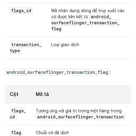
flags
_
id
Mã nhận dạng dùng để truy xuất các
android
_
cờ được liên kết từ
surfaceflinger
_
transaction
_
flag
transaction
_
Loại giao dịch
type
android_surfaceflinger_transaction_flag
:
Cột
Mô tả
flags
_
Tương ứng với giá trị trong một hàng trong
id
android
_
surfaceflinger
_
transaction
flag
Chuỗi cờ đã dịch