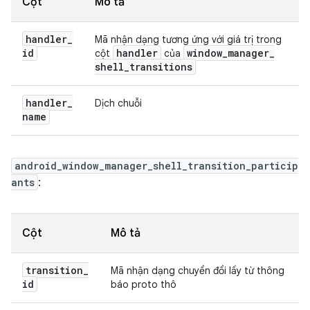
Cột
Mô tả
handler
_
Mã nhận dạng tương ứng với giá trị trong
id
handler
window
_
manager
_
cột
của
shell
_
transitions
handler
_
Dịch chuỗi
name
android_window_manager_shell_transition_particip
ants
:
Cột
Mô tả
transition
_
Mã nhận dạng chuyển đổi lấy từ thông
id
báo proto thô