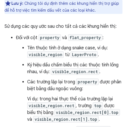
Lưu ý:
Chúng tôi dự định thêm các khung hiển thị trợ giúp
để hỗ trợ việc tìm kiếm dấu vết của các loại khác.
Sử dụng các quy ước sau cho tất cả các khung hiển thị:
Đối với cột
property
và
flat_property
:
Tên thuộc tính ở dạng snake case, ví dụ:
visible_region
từ
LayerProto
.
Ký hiệu dấu chấm biểu thị các thuộc tính lồng
nhau, ví dụ:
visible_region.rect
.
Các trường lặp lại trong
property
được phân
biệt bằng dấu ngoặc vuông:
Ví dụ: trong hai thực thể của trường lặp lại
visible_region.rect
, trường
top
được
biểu thị bằng
visible_region.rect[0].top
và
visible_region.rect[1].top
.