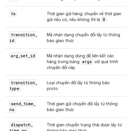
ts
Thời gian gửi hàng; chuyển về thời gian
0
gửi nếu có, nếu không thì là
transition
_
Mã nhận dạng chuyển đổi lấy từ thông
id
báo giao thức
arg
_
set
_
id
Mã nhận dạng dùng để liên kết các
args
hàng trong bảng
với quá trình
chuyển đổi này
transition
_
Loại chuyển đổi lấy từ thông báo
type
proto
send
_
time
_
Thời gian gửi chuyển đổi lấy từ thông
ns
báo giao thức
dispatch
_
Thời gian chuyển trạng thái được lấy từ
time
_
ns
thông báo giao thức