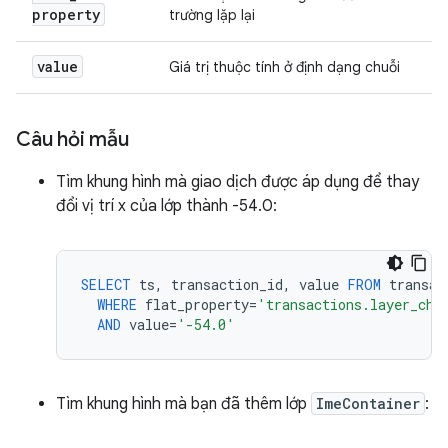
property
trường lặp lại
value
Giá trị thuộc tính ở định dạng chuỗi
Câu hỏi mẫu
Tìm khung hình mà giao dịch được áp dụng để thay
đổi vị trí x của lớp thành -54.0:
SELECT
ts
,
transaction_id
,
value
FROM
transac
WHERE
flat_property
=
'transactions.layer_cha
AND
value
=
'-54.0'
Tìm khung hình mà bạn đã thêm lớp
ImeContainer
: