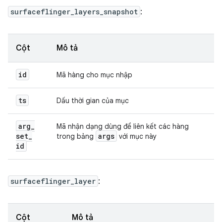
surfaceflinger_layers_snapshot
:
Cột
Mô tả
id
Mã hàng cho mục nhập
ts
Dấu thời gian của mục
arg
_
Mã nhận dạng dùng để liên kết các hàng
set
_
args
trong bảng
với mục này
id
surfaceflinger_layer
:
Cột
Mô tả