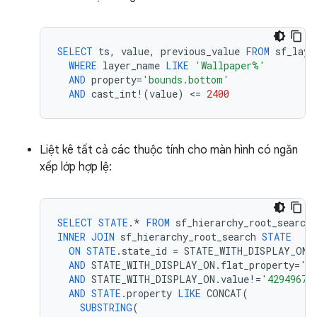
SELECT
ts
,
value
,
previous_value
FROM
sf_laye
WHERE
layer_name
LIKE
'Wallpaper%'
AND
property
=
'bounds.bottom'
AND
cast_int
!
(
value
)
<
=
2400
Liệt kê tất cả các thuộc tính cho màn hình có ngăn
xếp lớp hợp lệ:
SELECT
STATE
.
*
FROM
sf_hierarchy_root_search
INNER
JOIN
sf_hierarchy_root_search
STATE
ON
STATE
.
state_id
=
STATE_WITH_DISPLAY_ON
.
AND
STATE_WITH_DISPLAY_ON
.
flat_property
=
'd
AND
STATE_WITH_DISPLAY_ON
.
value
!=
'42949672
AND
STATE
.
property
LIKE
CONCAT
(
SUBSTRING
(