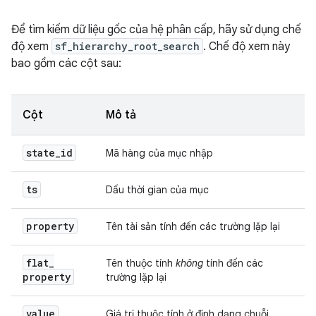
Để tìm kiếm dữ liệu gốc của hệ phân cấp, hãy sử dụng chế
độ xem
sf_hierarchy_root_search
. Chế độ xem này
bao gồm các cột sau:
Cột
Mô tả
state
_
id
Mã hàng của mục nhập
ts
Dấu thời gian của mục
property
Tên tài sản tính đến các trường lặp lại
flat
_
Tên thuộc tính
không
tính đến các
property
trường lặp lại
value
Giá trị thuộc tính ở định dạng chuỗi