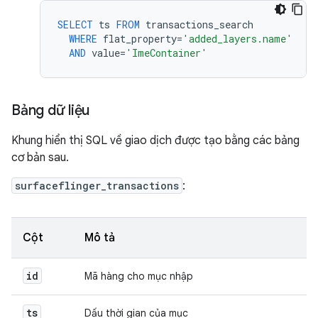
SELECT
ts
FROM
transactions_search
WHERE
flat_property
=
'added_layers.name'
AND
value
=
'ImeContainer'
Bảng dữ liệu
Khung hiển thị SQL về giao dịch được tạo bằng các bảng
cơ bản sau.
surfaceflinger_transactions
:
Cột
Mô tả
id
Mã hàng cho mục nhập
ts
Dấu thời gian của mục