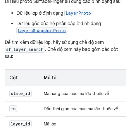
Dữ liệu proto SurfaceFlinger sử dụng các định dạng sau:
Dữ liệu lớp ở định dạng
LayerProto
.
Dữ liệu gốc của hệ phân cấp ở định dạng
LayersSnapshotProto
.
Để tìm kiếm dữ liệu lớp, hãy sử dụng chế độ xem
sf_layer_search
. Chế độ xem này bao gồm các cột
sau:
Cột
Mô tả
state
_
id
Mã hàng của mục mà lớp thuộc về
ts
Dấu thời gian của mục mà lớp thuộc về
layer
_
id
Mã lớp