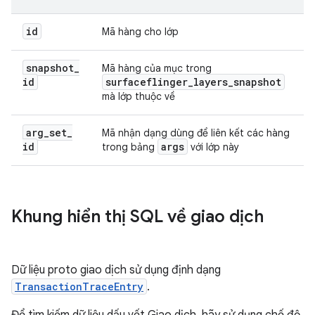
id
Mã hàng cho lớp
snapshot
_
Mã hàng của mục trong
id
surfaceflinger
_
layers
_
snapshot
mà lớp thuộc về
arg
_
set
_
Mã nhận dạng dùng để liên kết các hàng
id
args
trong bảng
với lớp này
Khung hiển thị SQL về giao dịch
Dữ liệu proto giao dịch sử dụng định dạng
TransactionTraceEntry
.