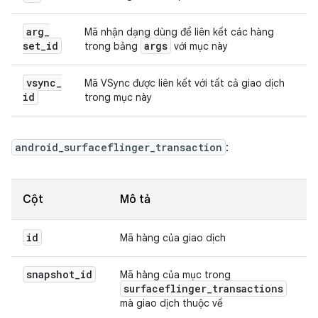
arg
_
Mã nhận dạng dùng để liên kết các hàng
set
_
id
args
trong bảng
với mục này
vsync
_
Mã VSync được liên kết với tất cả giao dịch
id
trong mục này
android_surfaceflinger_transaction
:
Cột
Mô tả
id
Mã hàng của giao dịch
snapshot
_
id
Mã hàng của mục trong
surfaceflinger
_
transactions
mà giao dịch thuộc về