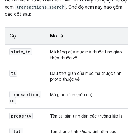
Để tìm kiếm dữ liệu dấu vết Giao dịch, hãy sử dụng chế độ
xem
transactions_search
. Chế độ xem này bao gồm
các cột sau:
Cột
Mô tả
state
_
id
Mã hàng của mục mà thuộc tính giao
thức thuộc về
ts
Dấu thời gian của mục mà thuộc tính
proto thuộc về
transaction
_
Mã giao dịch (nếu có)
id
property
Tên tài sản tính đến các trường lặp lại
flat
_
Tên thuộc tính
không
tính đến các