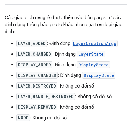
Các giao dịch riêng lẻ được thêm vào bảng args từ các
định dạng thông báo proto khác nhau dựa trên loại giao
dịch:
LAYER_ADDED
: Định dạng
LayerCreationArgs
LAYER_CHANGED
: Định dạng
LayerState
DISPLAY_ADDED
: Định dạng
DisplayState
DISPLAY_CHANGED
: Định dạng
DisplayState
LAYER_DESTROYED
: Không có đối số
LAYER_HANDLE_DESTROYED
: Không có đối số
DISPLAY_REMOVED
: Không có đối số
NOOP
: Không có đối số