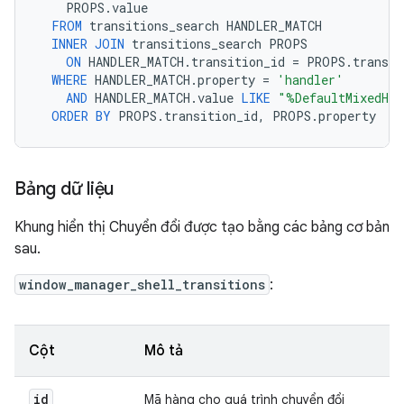
PROPS
.
value
FROM
transitions_search
HANDLER_MATCH
INNER
JOIN
transitions_search
PROPS
ON
HANDLER_MATCH
.
transition_id
=
PROPS
.
transit
WHERE
HANDLER_MATCH
.
property
=
'handler'
AND
HANDLER_MATCH
.
value
LIKE
"%DefaultMixedHan
ORDER
BY
PROPS
.
transition_id
,
PROPS
.
property
Bảng dữ liệu
Khung hiển thị Chuyển đổi được tạo bằng các bảng cơ bản
sau.
window_manager_shell_transitions
:
Cột
Mô tả
id
Mã hàng cho quá trình chuyển đổi