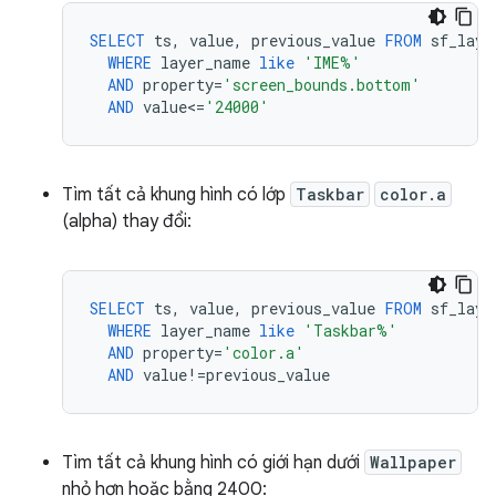
SELECT
ts
,
value
,
previous_value
FROM
sf_laye
WHERE
layer_name
like
'IME%'
AND
property
=
'screen_bounds.bottom'
AND
value
<
=
'24000'
Tìm tất cả khung hình có lớp
Taskbar
color.a
(alpha) thay đổi:
SELECT
ts
,
value
,
previous_value
FROM
sf_laye
WHERE
layer_name
like
'Taskbar%'
AND
property
=
'color.a'
AND
value
!=
previous_value
Tìm tất cả khung hình có giới hạn dưới
Wallpaper
nhỏ hơn hoặc bằng 2400: