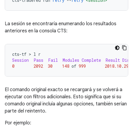
cts
-
tradefed run 
retry
--
retry
<session>
La sesión se encontraría enumerando los resultados
anteriores en la consola CTS:
cts
-
tf 
>
 l r
Session
Pass
Fail
Modules
Complete
Result
Dire
0
2092
30
148
 of 
999
2018.10
.
29
_
El comando original exacto se recargará y se volverá a
ejecutar con filtros adicionales. Esto significa que si su
comando original incluía algunas opciones, también serían
parte del reintento.
Por ejemplo: