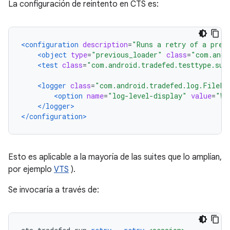
La configuración de reintento en CTS es:
<configuration
description
=
"Runs a retry of a prev
<object
type
=
"previous_loader"
class
=
"com.andr
<test
class
=
"com.android.tradefed.testtype.sui
<logger
class
=
"com.android.tradefed.log.FileLo
<option
name
=
"log-level-display"
value
=
"WA
</logger>
</configuration>
Esto es aplicable a la mayoría de las suites que lo amplían,
por ejemplo
VTS
).
Se invocaría a través de: