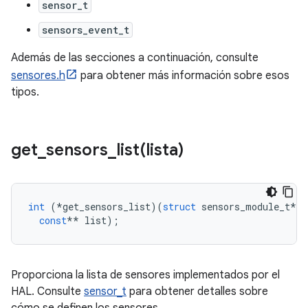
sensor_t
sensors_event_t
Además de las secciones a continuación, consulte
sensores.h
para obtener más información sobre esos
tipos.
get_sensors_list(
lista)
int
(*
get_sensors_list
)(
struct
 sensors_module_t
*
m
const
**
 list
);
Proporciona la lista de sensores implementados por el
HAL. Consulte
sensor_t
para obtener detalles sobre