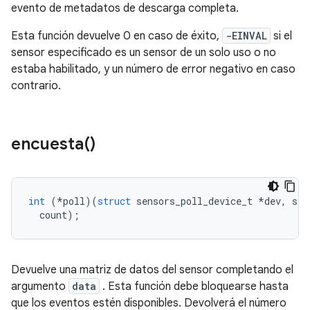
evento de metadatos de descarga completa.
Esta función devuelve 0 en caso de éxito,
-EINVAL
si el
sensor especificado es un sensor de un solo uso o no
estaba habilitado, y un número de error negativo en caso
contrario.
encuesta(
)
int
(*
poll
)(
struct
 sensors_poll_device_t 
*
dev
,
 sen
  count
);
Devuelve una matriz de datos del sensor completando el
argumento
data
. Esta función debe bloquearse hasta
que los eventos estén disponibles. Devolverá el número