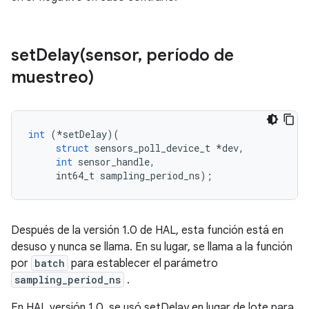
setDelay(
sensor
,
período de
muestreo)
int
(*
setDelay
)(
struct
 sensors_poll_device_t 
*
dev
,
int
 sensor_handle
,
     int64_t sampling_period_ns
);
Después de la versión 1.0 de HAL, esta función está en
desuso y nunca se llama. En su lugar, se llama a la función
por
batch
para establecer el parámetro
sampling_period_ns
.
En HAL versión 1.0, se usó setDelay en lugar de lote para