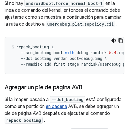
Si no hay
androidboot.force_normal_boot=1
en la
línea de comando del kernel, entonces el comando debe
ajustarse como se muestra a continuación para cambiar
la ruta de destino a
userdebug_plat_sepolicy.cil
.
repack_bootimg 
\
--
src_bootimg boot
-
with
-
debug
-
ramdisk
-
5.4
.
img 
--
dst_bootimg vendor_boot
-
debug
.
img 
\
--
ramdisk_add first_stage_ramdisk
/
userdebug_pl
Agregar un pie de página AVB
Si la imagen pasada a
--dst_bootimg
está configurada
como una partición
en cadena
AVB, se debe agregar un
pie de página AVB después de ejecutar el comando
repack_bootimg
.