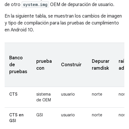
de otro
system.img
OEM de depuración de usuario.
En la siguiente tabla, se muestran los cambios de imagen
y tipo de compilación para las pruebas de cumplimiento
en Android 10.
Banco
prueba
Depurar
raíz
de
Construir
con
ramdisk
adb
pruebas
CTS
sistema
usuario
norte
norte
de OEM
CTS en
GSI
usuario
norte
norte
GSI