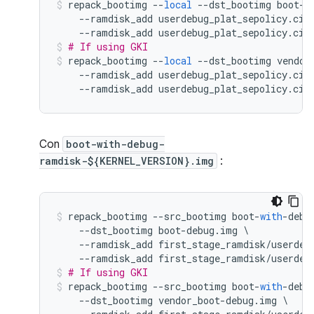
repack_bootimg 
--
local
--
dst_bootimg boot
-
d
--
ramdisk_add userdebug_plat_sepolicy
.
cil
--
ramdisk_add userdebug_plat_sepolicy
.
cil
# If using GKI
repack_bootimg 
--
local
--
dst_bootimg vendor
--
ramdisk_add userdebug_plat_sepolicy
.
cil
--
ramdisk_add userdebug_plat_sepolicy
.
cil
Con
boot-with-debug-
ramdisk-${KERNEL_VERSION}.img
:
repack_bootimg 
--
src_bootimg boot
-
with
-
debu
--
dst_bootimg boot
-
debug
.
img 
\
--
ramdisk_add first_stage_ramdisk
/
userdeb
--
ramdisk_add first_stage_ramdisk
/
userdeb
# If using GKI
repack_bootimg 
--
src_bootimg boot
-
with
-
debu
--
dst_bootimg vendor_boot
-
debug
.
img 
\