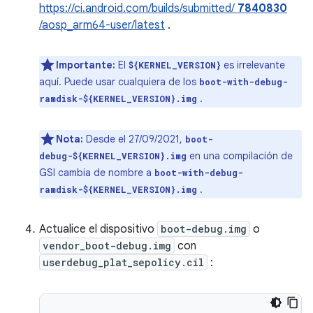
https://ci.android.com/builds/submitted/
7840830
/aosp_arm64-user/latest
.
Importante:
El
es irrelevante
${KERNEL_VERSION}
aquí. Puede usar cualquiera de los
boot-with-debug-
.
ramdisk-${KERNEL_VERSION}.img
Nota:
Desde el 27/09/2021,
boot-
en una compilación de
debug-${KERNEL_VERSION}.img
GSI cambia de nombre a
boot-with-debug-
.
ramdisk-${KERNEL_VERSION}.img
Actualice el dispositivo
boot-debug.img
o
vendor_boot-debug.img
con
userdebug_plat_sepolicy.cil
: