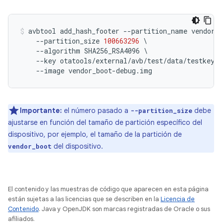
avbtool add_hash_footer 
--
partition_name vendor_
--
partition_size 
100663296
\
--
algorithm SHA256_RSA4096 
\
--
key otatools
/
external
/
avb
/
test
/
data
/
testkey_
--
image vendor_boot
-
debug
.
img
Importante:
el número pasado a
debe
--partition_size
ajustarse en función del tamaño de partición específico del
dispositivo, por ejemplo, el tamaño de la partición de
del dispositivo.
vendor_boot
El contenido y las muestras de código que aparecen en esta página
están sujetas a las licencias que se describen en la
Licencia de
Contenido
. Java y OpenJDK son marcas registradas de Oracle o sus
afiliados.