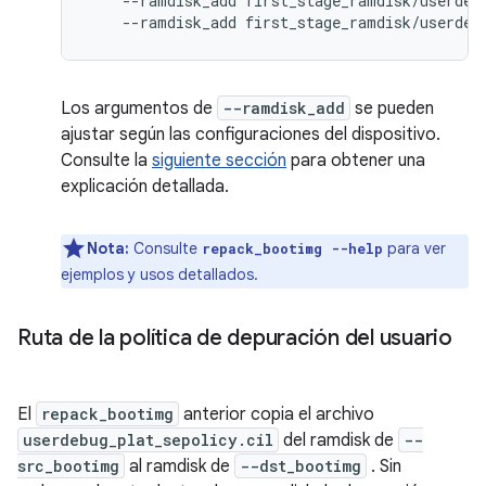
--
ramdisk_add first_stage_ramdisk
/
userdeb
--
ramdisk_add first_stage_ramdisk
/
userdeb
Los argumentos de
--ramdisk_add
se pueden
ajustar según las configuraciones del dispositivo.
Consulte la
siguiente sección
para obtener una
explicación detallada.
Nota:
Consulte
para ver
repack_bootimg --help
ejemplos y usos detallados.
Ruta de la política de depuración del usuario
El
repack_bootimg
anterior copia el archivo
userdebug_plat_sepolicy.cil
del ramdisk de
--
src_bootimg
al ramdisk de
--dst_bootimg
. Sin