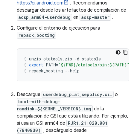
https://ci.android.com
. Recomendamos
descargar desde los artefactos de compilación de
aosp_arm64-userdebug
en
aosp-master
.
Configure el entorno de ejecución para
repack_bootimg
:
unzip otatools
.
zip 
-
d otatools
export
 PATH
=
"${PWD}/otatools/bin:${PATH}"
repack_bootimg 
--
help
Descargue
userdebug_plat_sepolicy.cil
o
boot-with-debug-
ramdisk-${KERNEL_VERSION}.img
de la
compilación de GSI que está utilizando. Por ejemplo,
si usa un GSI arm64 de
RJR1.211020.001
(7840830)
, descárguelo desde