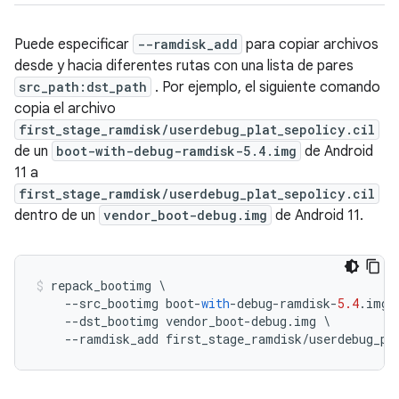
Puede especificar
--ramdisk_add
para copiar archivos
desde y hacia diferentes rutas con una lista de pares
src_path:dst_path
. Por ejemplo, el siguiente comando
copia el archivo
first_stage_ramdisk/userdebug_plat_sepolicy.cil
de un
boot-with-debug-ramdisk-5.4.img
de Android
11 a
first_stage_ramdisk/userdebug_plat_sepolicy.cil
dentro de un
vendor_boot-debug.img
de Android 11.
repack_bootimg 
\
--
src_bootimg boot
-
with
-
debug
-
ramdisk
-
5.4
.
img 
--
dst_bootimg vendor_boot
-
debug
.
img 
\
--
ramdisk_add first_stage_ramdisk
/
userdebug_pl