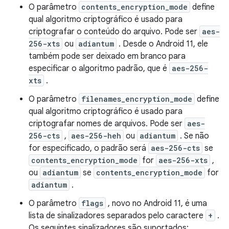
O parâmetro
contents_encryption_mode
define
qual algoritmo criptográfico é usado para
criptografar o conteúdo do arquivo. Pode ser
aes-
256-xts
ou
adiantum
. Desde o Android 11, ele
também pode ser deixado em branco para
especificar o algoritmo padrão, que é
aes-256-
xts
.
O parâmetro
filenames_encryption_mode
define
qual algoritmo criptográfico é usado para
criptografar nomes de arquivos. Pode ser
aes-
256-cts
,
aes-256-heh
ou
adiantum
. Se não
for especificado, o padrão será
aes-256-cts
se
contents_encryption_mode
for
aes-256-xts
,
ou
adiantum
se
contents_encryption_mode
for
adiantum
.
O parâmetro
flags
, novo no Android 11, é uma
lista de sinalizadores separados pelo caractere
+
.
Os seguintes sinalizadores são suportados: