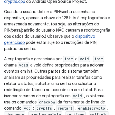
cryptfs.cpp
do Android Open Source Project.
Quando o usuário define o PIN/senha ou senha no
dispositivo, apenas a chave de 128 bits é criptografada e
armazenada novamente. (ou seja, as alterações do
PIN/pass/padrão do usuário NÃO causam a recriptografia
dos dados do usuário.) Observe que o
dispositivo
gerenciado
pode estar sujeito a restrições de PIN,
padrão ou senha.
A criptografia é gerenciada por
init
e
vold
.
init
chama
vold
e vold define propriedades para acionar
eventos em init. Outras partes do sistema também
analisam as propriedades para realizar tarefas como
relatar o status, solicitar uma senha ou solicitar a
redefinição de fábrica no caso de um erro fatal. Para
invocar recursos de criptografia em
vold
, o sistema
usa os comandos
checkpw
da ferramenta de linha de
comando
vdc
:
cryptfs
,
restart
,
enablecrypto
,
changepw
,
cryptocomplete
,
verifypw
,
setfield
,