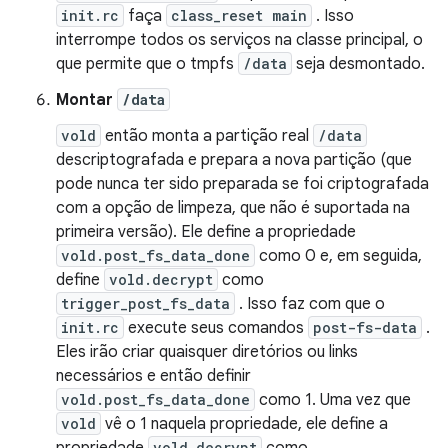
init.rc
faça
class_reset main
. Isso
interrompe todos os serviços na classe principal, o
que permite que o tmpfs
/data
seja desmontado.
Montar
/data
vold
então monta a partição real
/data
descriptografada e prepara a nova partição (que
pode nunca ter sido preparada se foi criptografada
com a opção de limpeza, que não é suportada na
primeira versão). Ele define a propriedade
vold.post_fs_data_done
como 0 e, em seguida,
define
vold.decrypt
como
trigger_post_fs_data
. Isso faz com que o
init.rc
execute seus comandos
post-fs-data
.
Eles irão criar quaisquer diretórios ou links
necessários e então definir
vold.post_fs_data_done
como 1. Uma vez que
vold
vê o 1 naquela propriedade, ele define a
vold.decrypt