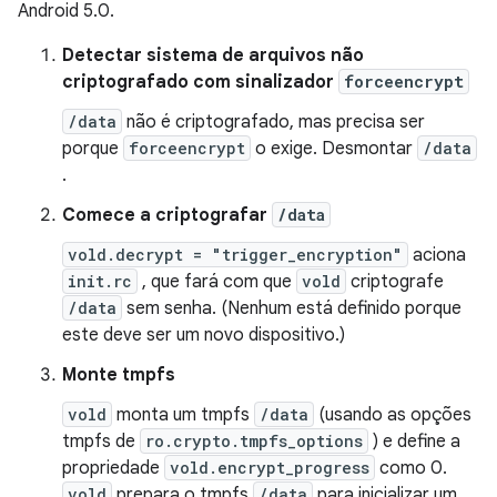
Android 5.0.
Detectar sistema de arquivos não
criptografado com sinalizador
forceencrypt
/data
não é criptografado, mas precisa ser
porque
forceencrypt
o exige. Desmontar
/data
.
Comece a criptografar
/data
vold.decrypt = "trigger_encryption"
aciona
init.rc
, que fará com que
vold
criptografe
/data
sem senha. (Nenhum está definido porque
este deve ser um novo dispositivo.)
Monte tmpfs
vold
monta um tmpfs
/data
(usando as opções
tmpfs de
ro.crypto.tmpfs_options
) e define a
propriedade
vold.encrypt_progress
como 0.
vold
prepara o tmpfs
/data
para inicializar um