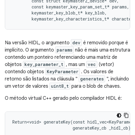
        const struct keymaster2_device* dev,

        const keymaster_key_param_set_t* params,

        keymaster_key_blob_t* key_blob,

Na versão HIDL, o argumento
dev
é removido porque é
implícito. O argumento
params
não é mais uma estrutura
contendo um ponteiro referenciando uma matriz de
objetos
key_parameter_t
, mas um
vec
(vetor)
contendo objetos
KeyParameter
. Os valores de
retorno são listados na cláusula "
generates
", incluindo
um vetor de valores
uint8_t
para o blob de chaves.
O método virtual C++ gerado pelo compilador HIDL é:
Return<void> generateKey(const hidl_vec<KeyParamete