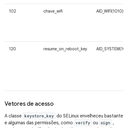
102
chave_wifi
AID_WIFI(1010)
120
resume_on_reboot_key
AID_SYSTEM(10
Vetores de acesso
A classe
keystore_key
do SELinux envelheceu bastante
e algumas das permissões, como
verify
ou
sign
,