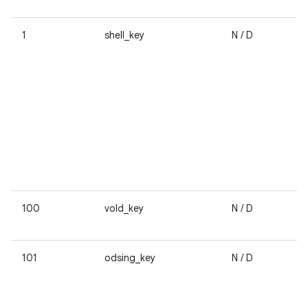
1
shell_key
N / D
100
vold_key
N / D
101
odsing_key
N / D