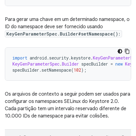
Para gerar uma chave em um determinado namespace, o
ID do namespace deve ser fornecido usando
KeyGenParameterSpec.Builder#setNamespace():
import
 android
.
security
.
keystore
.
KeyGenParameterSp
KeyGenParameterSpec
.
Builder
 specBuilder 
=
new
KeyG
specBuilder
.
setNamespace
(
102
);
Os arquivos de contexto a seguir podem ser usados ​​para
configurar os namespaces SELinux do Keystore 2.0.
Cada partição tem um intervalo reservado diferente de
10.000 IDs de namespace para evitar colisões.