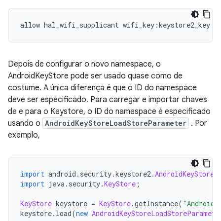
allow hal_wifi_supplicant wifi_key
:
keystore2_key 
{
Depois de configurar o novo namespace, o
AndroidKeyStore pode ser usado quase como de
costume. A única diferença é que o ID do namespace
deve ser especificado. Para carregar e importar chaves
de e para o Keystore, o ID do namespace é especificado
usando o
AndroidKeyStoreLoadStoreParameter
. Por
exemplo,
import
 android
.
security
.
keystore2
.
AndroidKeyStoreL
import
 java
.
security
.
KeyStore
;
KeyStore
 keystore 
=
KeyStore
.
getInstance
(
"AndroidK
keystore
.
load
(
new
AndroidKeyStoreLoadStoreParamete