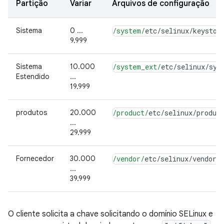
Partição
Variar
Arquivos de configuração
Sistema
0 ...
/system/
etc
/
selinux
/
keystor
9.999
Sistema
10.000
/system_ext/
etc
/
selinux
/
sys
Estendido
...
19.999
produtos
20.000
/product/
etc
/
selinux
/
produc
...
29.999
Fornecedor
30.000
/vendor/
etc
/
selinux
/
vendor_
...
39.999
O cliente solicita a chave solicitando o domínio SELinux e