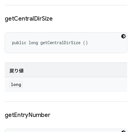
get
Central
Dir
Size
public long getCentralDirSize ()
戻り値
long
get
Entry
Number