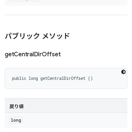
パブリック メソッド
get
Central
Dir
Offset
public long getCentralDirOffset ()
戻り値
long