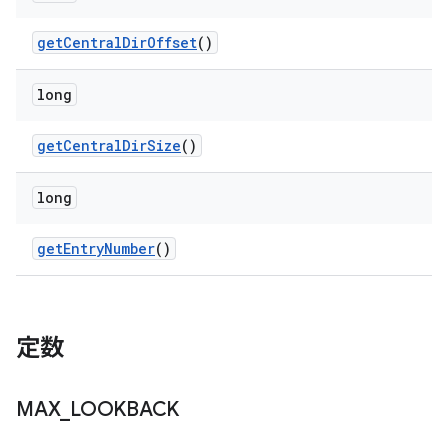
get
Central
Dir
Offset
()
long
get
Central
Dir
Size
()
long
get
Entry
Number
()
定数
MAX
_
LOOKBACK