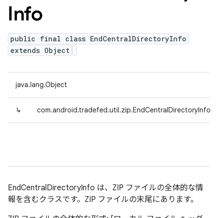
Info
public final class EndCentralDirectoryInfo
extends Object
java.lang.Object
↳
com.android.tradefed.util.zip.EndCentralDirectoryInfo
EndCentralDirectoryInfo は、ZIP ファイルの全体的な情
報を含むクラスです。ZIP ファイルの末尾にあります。