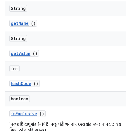
String
get
Name
()
String
get
Value
()
int
hash
Code
()
boolean
is
Exclusive
()
বিকল্পটি শুধুমাত্র নির্দিষ্ট কিছু পরীক্ষা বাদ দেওয়ার জন্য ব্যবহৃত হয়
কিনা তা যাচাই করুন।