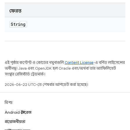
ফেরত
String
এই পৃষ্ঠার কন্টেন্ট ও কোডের নমুনাগুলি
Content License
-এ বর্ণিত লাইসেন্সের
অধীনস্থ। Java এবং OpenJDK হল Oracle এবং/অথবা তার অ্যাফিলিয়েট
সংস্থার রেজিস্টার্ড ট্রেডমার্ক।
2026-06-22 UTC-তে শেষবার আপডেট করা হয়েছে।
বিল্ড
Android স্টোরেজ
প্রয়োজনীয়তা