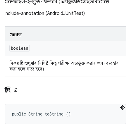
টেস্ট-ফাইল-ইনক্লুড-ফিল্টার (অ্যান্ড্রয়েডজেইউনিটটেস্ট)
include-annotation (AndroidJUnitTest)
ফেরত
boolean
বিকল্পটি শুধুমাত্র নির্দিষ্ট কিছু পরীক্ষা অন্তর্ভুক্ত করার জন্য ব্যবহার
করা হলে সত্য হবে।
স্ট্রিং-এ
public String toString ()