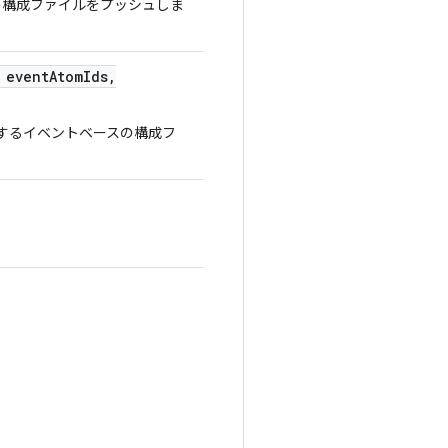
の構成ファイルをプッシュしま
 event
Atom
Ids
,
するイベントベースの構成フ