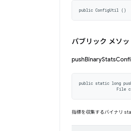
public ConfigUtil ()
パブリック メソッ
push
Binary
Stats
Conf
public static long pus
                File 
指標を収集するバイナリ stat