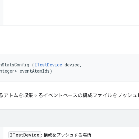
hStatsConfig (
ITestDevice
 device, 

nteger> eventAtomIds)
るアトムを収集するイベントベースの構成ファイルをプッシュ
ITest
Device
: 構成をプッシュする場所