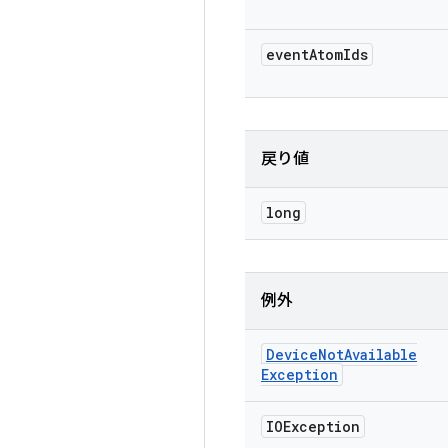
event
Atom
Ids
戻り値
long
例外
Device
Not
Available
Exception
IOException