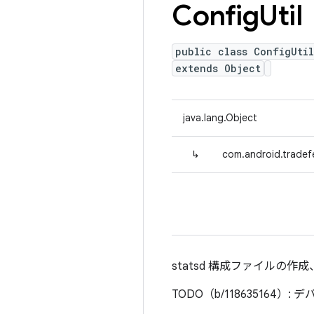
Config
Util
public class ConfigUtil
extends Object
java.lang.Object
↳
com.android.tradefe
statsd 構成ファイルの
TODO（b/11863516