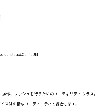
d.util.statsd.ConfigUtil
作成、操作、プッシュを行うためのユーティリティ クラス。
4）: デバイス側の構成ユーティリティと統合します。