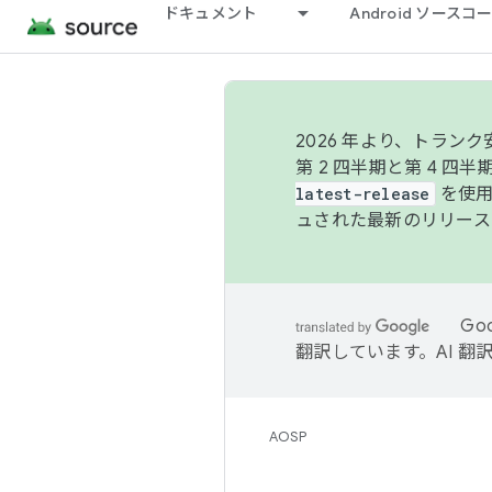
ドキュメント
Android ソース
2026 年より、トラ
第 2 四半期と第 4 四
latest-release
を使用
ュされた最新のリリース
Go
翻訳しています。AI 
AOSP