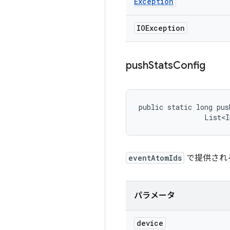
Exception
IOException
push
Stats
Config
public static long pus
                List<I
eventAtomIds
で提供され
パラメータ
device