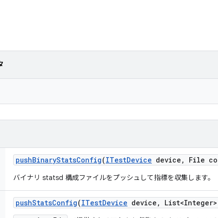
タ
push
Binary
Stats
Config
(
ITest
Device
device
,
File co
バイナリ statsd 構成ファイルをプッシュして指標を収集します。
push
Stats
Config
(
ITest
Device
device
,
List<Integer>