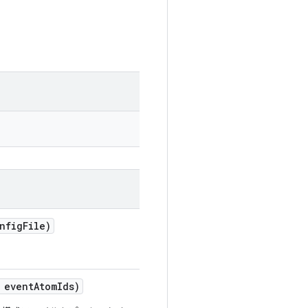
nfig
File)
 event
Atom
Ids)