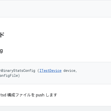
ド
ig
hBinaryStatsConfig (
ITestDevice
 device, 

configFile)
sd 構成ファイルを push します