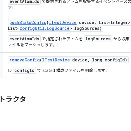
eventAtomIds
で提供されるアトムを収集するイベントベース
す。
push
Stats
Config
(
ITest
Device
device
,
List<Integer>
List<
Config
Util
.
Log
Source
> log
Sources)
eventAtomIds
logSources
で指定されたアトムを
から収集
ァイルをプッシュします。
remove
Config
(
ITest
Device
device
,
long config
Id)
configId
ID
で statsd 構成ファイルを削除します。
トラクタ