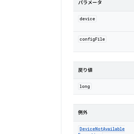
パラメータ
device
config
File
戻り値
long
例外
Device
Not
Available