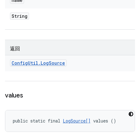
name
String
返回
Config
Util
.
Log
Source
values
public static final 
LogSource[]
 values ()