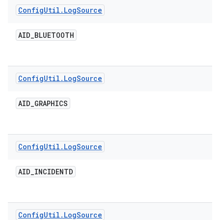
Config
Util
.
Log
Source
AID
_
BLUETOOTH
Config
Util
.
Log
Source
AID
_
GRAPHICS
Config
Util
.
Log
Source
AID
_
INCIDENTD
Config
Util
.
Log
Source