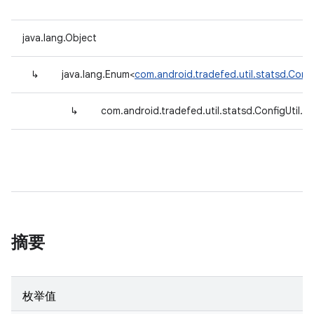
java.lang.Object
↳
java.lang.Enum<
com.android.tradefed.util.statsd.Conf
↳
com.android.tradefed.util.statsd.ConfigUtil.
摘要
枚举值