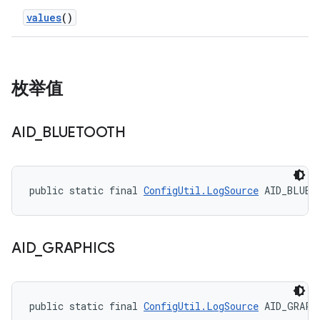
values
()
枚举值
AID
_
BLUETOOTH
public static final 
ConfigUtil.LogSource
 AID_BLUET
AID
_
GRAPHICS
public static final 
ConfigUtil.LogSource
 AID_GRAPH