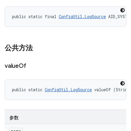
public static final 
ConfigUtil.LogSource
 AID_SYSTE
公共方法
value
Of
public static 
ConfigUtil.LogSource
 valueOf (String
参数