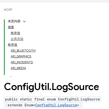
AOSP
本页内容
摘要
枚举值
公共方法
枚举值
AID_BLUETOOTH
AID_GRAPHICS
AID_INCIDENTD
AID_MEDIA
Config
Util
.
Log
Source
public static final enum ConfigUtil.LogSource
extends Enum<
ConfigUtil.LogSource
>