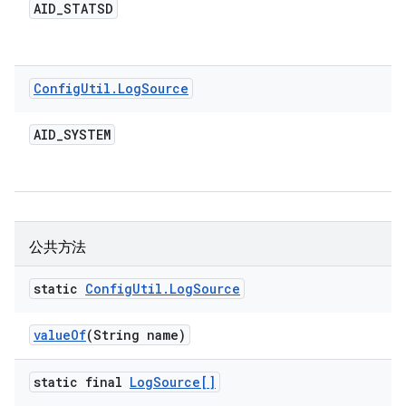
AID
_
STATSD
Config
Util
.
Log
Source
AID
_
SYSTEM
公共方法
static
Config
Util
.
Log
Source
value
Of
(String name)
static final
Log
Source[]