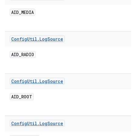
AID
_
MEDIA
Config
Util
.
Log
Source
AID
_
RADIO
Config
Util
.
Log
Source
AID
_
ROOT
Config
Util
.
Log
Source