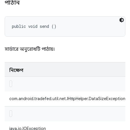
পাঠান
public void send ()
সার্ভারে অনুরোধটি পাঠায়।
নিক্ষেপ
com.android.tradefed.util.net.IHttpHelper.DataSizeException
java.io.IOException