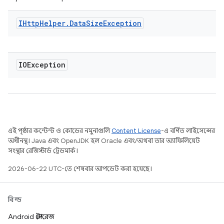
IHttp
Helper
.
Data
Size
Exception
IOException
এই পৃষ্ঠার কন্টেন্ট ও কোডের নমুনাগুলি
Content License
-এ বর্ণিত লাইসেন্সের
অধীনস্থ। Java এবং OpenJDK হল Oracle এবং/অথবা তার অ্যাফিলিয়েট
সংস্থার রেজিস্টার্ড ট্রেডমার্ক।
2026-06-22 UTC-তে শেষবার আপডেট করা হয়েছে।
বিল্ড
Android স্টোরেজ