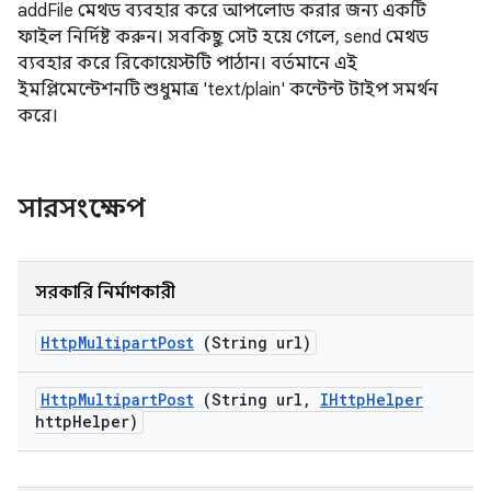
addFile মেথড ব্যবহার করে আপলোড করার জন্য একটি
ফাইল নির্দিষ্ট করুন। সবকিছু সেট হয়ে গেলে, send মেথড
ব্যবহার করে রিকোয়েস্টটি পাঠান। বর্তমানে এই
ইমপ্লিমেন্টেশনটি শুধুমাত্র 'text/plain' কন্টেন্ট টাইপ সমর্থন
করে।
সারসংক্ষেপ
সরকারি নির্মাণকারী
Http
Multipart
Post
(String url)
Http
Multipart
Post
(String url
,
IHttp
Helper
http
Helper)