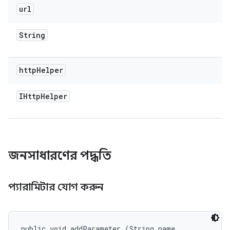
url
String
http
Helper
IHttp
Helper
জনসাধারণের পদ্ধতি
প্যারামিটার যোগ করুন
public void addParameter (String name, 
