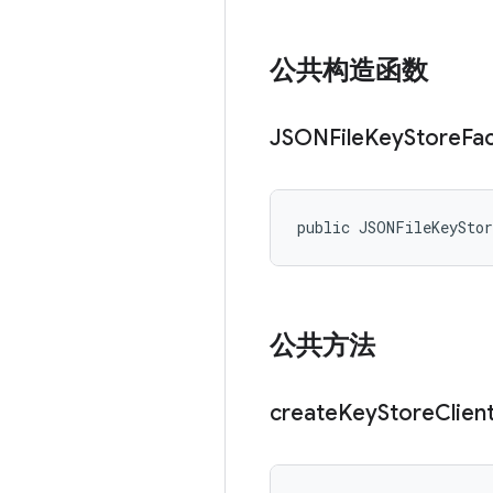
公共构造函数
JSONFile
Key
Store
Fa
public JSONFileKeySto
公共方法
create
Key
Store
Clien