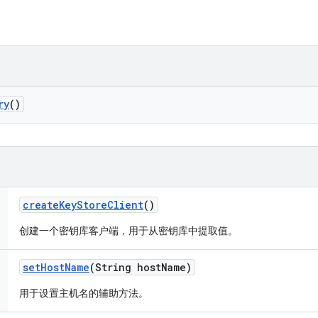
ry
()
create
Key
Store
Client
()
创建一个密钥库客户端，用于从密钥库中提取值。
set
Host
Name
(String host
Name)
用于设置主机名的辅助方法。