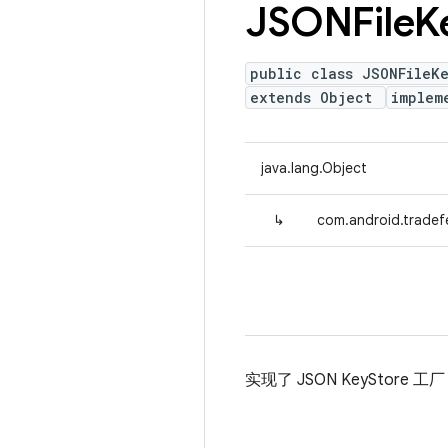
JSONFile
K
public class JSONFileK
extends Object
implem
java.lang.Object
↳
com.android.tradef
实现了 JSON KeyStore 