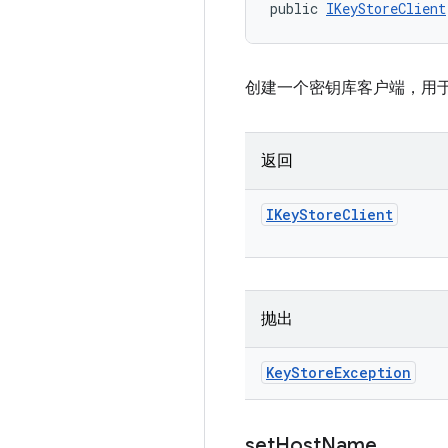
public 
IKeyStoreClient
创建一个密钥库客户端，用
返回
IKey
Store
Client
抛出
Key
Store
Exception
set
Host
Name