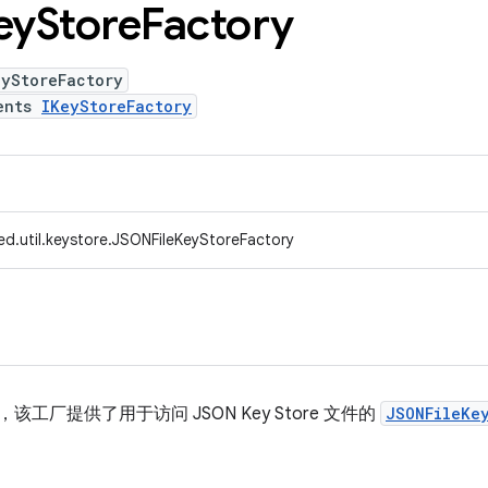
ey
Store
Factory
eyStoreFactory
ents
IKeyStoreFactory
ed.util.keystore.JSONFileKeyStoreFactory
工厂，该工厂提供了用于访问 JSON Key Store 文件的
JSONFileKe