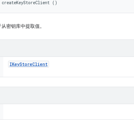
 createKeyStoreClient ()
于从密钥库中提取值。
IKey
Store
Client