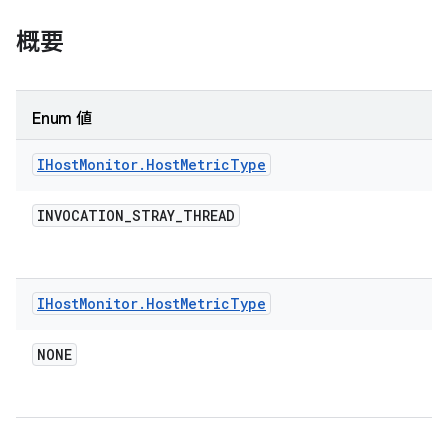
概要
Enum 値
IHost
Monitor
.
Host
Metric
Type
INVOCATION
_
STRAY
_
THREAD
IHost
Monitor
.
Host
Metric
Type
NONE