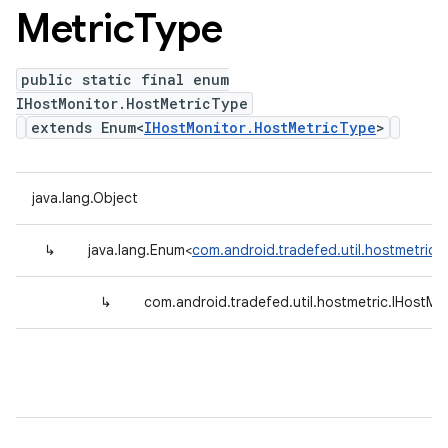
Metric
Type
public static final enum
IHostMonitor.HostMetricType
extends Enum<
IHostMonitor.HostMetricType
>
java.lang.Object
↳
java.lang.Enum<
com.android.tradefed.util.hostmetric.
↳
com.android.tradefed.util.hostmetric.IHostMo