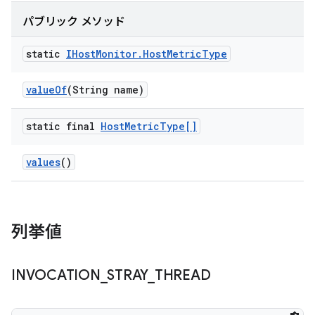
パブリック メソッド
static
IHost
Monitor
.
Host
Metric
Type
value
Of
(String name)
static final
Host
Metric
Type[]
values
()
列挙値
INVOCATION
_
STRAY
_
THREAD