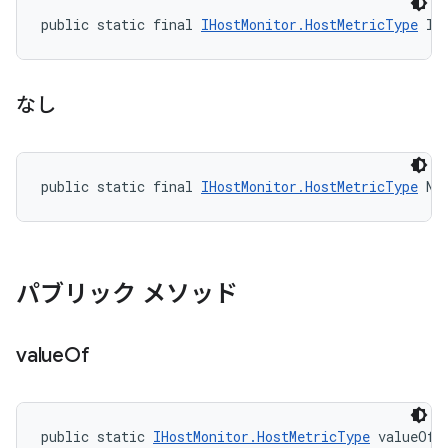
public static final 
IHostMonitor.HostMetricType
 IN
なし
public static final 
IHostMonitor.HostMetricType
 NO
パブリック メソッド
value
Of
public static 
IHostMonitor.HostMetricType
 valueOf 