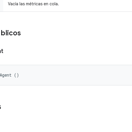
Vacía las métricas en cola.
blicos
t
hAgent ()
s