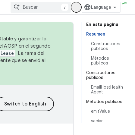
/
En esta página
Resumen
table y garantizar la
Constructores
 el AOSP en el segundo
públicos
elease
. La rama del
Métodos
ente que se envió al
públicos
Constructores
públicos
EmailHostHealth
Agent
Métodos públicos
emitValue
vaciar