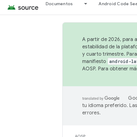
Documentos
Android Code Se
A partir de 2026, para 
estabilidad de la plata
y cuarto trimestre. Para
manifiesto
android-la
AOSP. Para obtener más
Goo
tu idioma preferido. L
errores.
AOSP