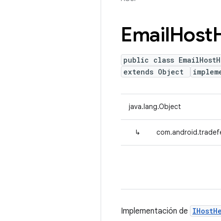
Email
Host
public class EmailHostH
extends Object
implem
java.lang.Object
↳
com.android.tradef
Implementación de
IHostH