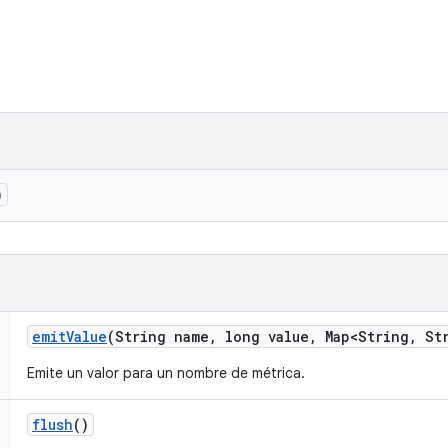
)
emit
Value
(String name
,
long value
,
Map<String
,
Str
Emite un valor para un nombre de métrica.
flush
()