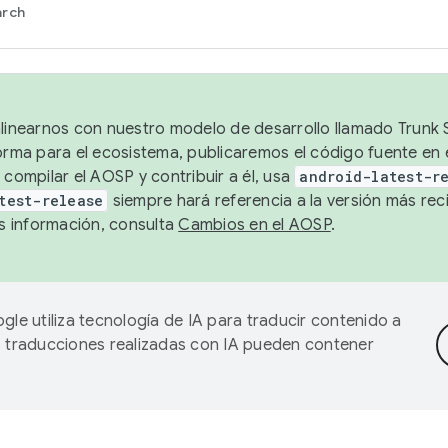
arch
alinearnos con nuestro modelo de desarrollo llamado Trunk S
forma para el ecosistema, publicaremos el código fuente en
 compilar el AOSP y contribuir a él, usa
android-latest-r
test-release
siempre hará referencia a la versión más reci
 información, consulta
Cambios en el AOSP
.
gle utiliza tecnología de IA para traducir contenido a
as traducciones realizadas con IA pueden contener