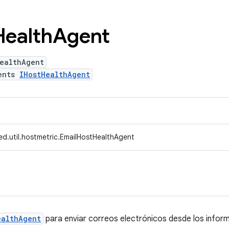
Health
Agent
ealthAgent
ents
IHostHealthAgent
ed.util.hostmetric.EmailHostHealthAgent
ealthAgent
para enviar correos electrónicos desde los infor