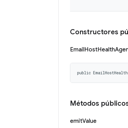
Constructores pú
Email
Host
Health
Agen
public EmailHostHealt
Métodos público
emit
Value