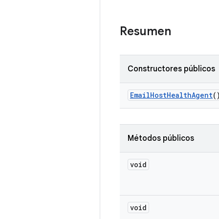
Resumen
Constructores públicos
Email
Host
Health
Agent
(
Métodos públicos
void
void