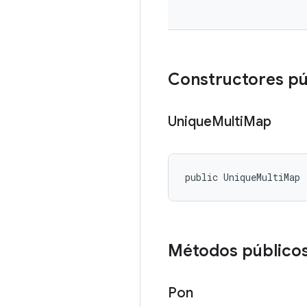
Constructores pú
Unique
Multi
Map
public UniqueMultiMap 
Métodos público
Pon