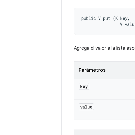
public V put (K key, 

                V valu
Agrega el valor a la lista as
Parámetros
key
value