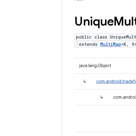
Unique
Mult
public class UniqueMul
extends
MultiMap
<K, V
java.lang.Object
↳
com.android.tradefe
↳
com.androi