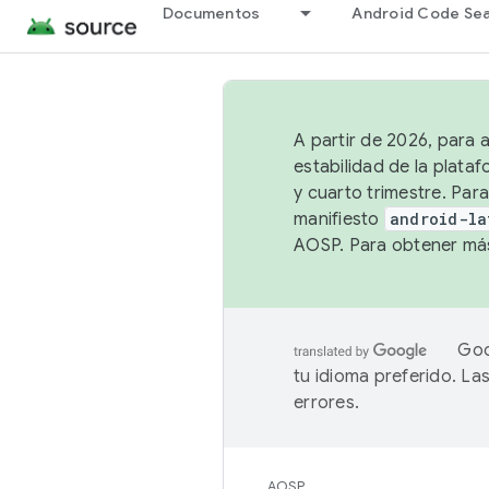
Documentos
Android Code Se
A partir de 2026, para 
estabilidad de la plata
y cuarto trimestre. Para
manifiesto
android-la
AOSP. Para obtener más
Goo
tu idioma preferido. L
errores.
AOSP