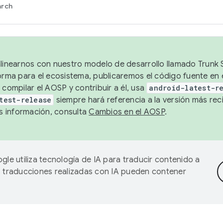
arch
alinearnos con nuestro modelo de desarrollo llamado Trunk S
forma para el ecosistema, publicaremos el código fuente en
 compilar el AOSP y contribuir a él, usa
android-latest-r
test-release
siempre hará referencia a la versión más reci
 información, consulta
Cambios en el AOSP
.
gle utiliza tecnología de IA para traducir contenido a
as traducciones realizadas con IA pueden contener