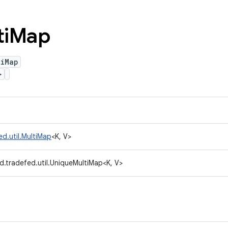
i
Map
tiMap
>
d.util.MultiMap
<K, V>
d.tradefed.util.UniqueMultiMap<K, V>