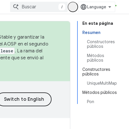
/
En esta página
Resumen
table y garantizar la
Constructores
 el AOSP en el segundo
públicos
elease
. La rama del
Métodos
ente que se envió al
públicos
Constructores
públicos
UniqueMultiMap
Métodos públicos
Pon