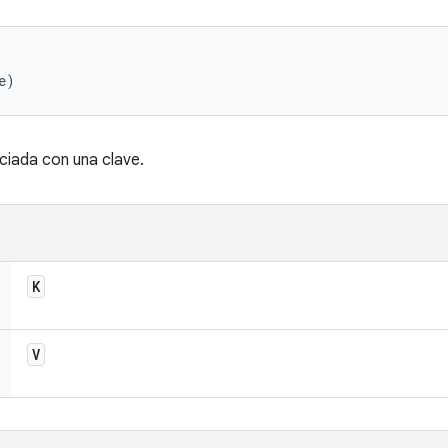
e)
ociada con una clave.
K
V