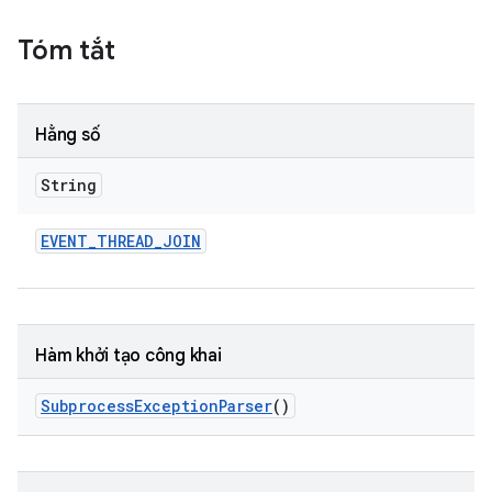
Tóm tắt
Hằng số
String
EVENT
_
THREAD
_
JOIN
Hàm khởi tạo công khai
Subprocess
Exception
Parser
()