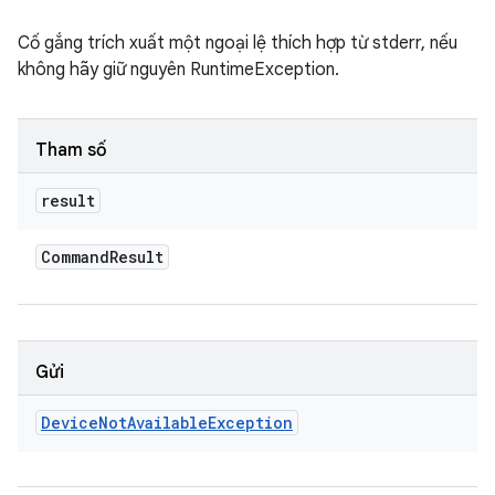
Cố gắng trích xuất một ngoại lệ thích hợp từ stderr, nếu
không hãy giữ nguyên RuntimeException.
Tham số
result
Command
Result
Gửi
Device
Not
Available
Exception