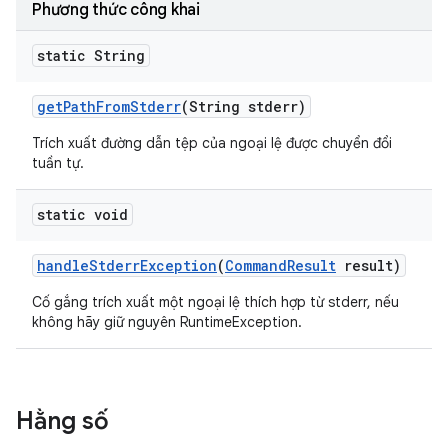
Phương thức công khai
static String
get
Path
From
Stderr
(String stderr)
Trích xuất đường dẫn tệp của ngoại lệ được chuyển đổi
tuần tự.
static void
handle
Stderr
Exception
(
Command
Result
result)
Cố gắng trích xuất một ngoại lệ thích hợp từ stderr, nếu
không hãy giữ nguyên RuntimeException.
Hằng số