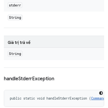
stderr
String
Giá trị trả về
String
handle
Stderr
Exception
public static void handleStderrException (
CommandR