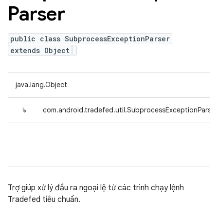
Parser
public class SubprocessExceptionParser
extends Object
java.lang.Object
↳
com.android.tradefed.util.SubprocessExceptionParser
Trợ giúp xử lý đầu ra ngoại lệ từ các trình chạy lệnh
Tradefed tiêu chuẩn.