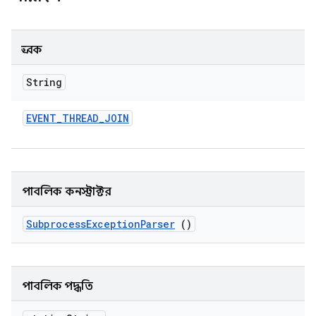
ধ্রুবক
String
EVENT
_
THREAD
_
JOIN
পাবলিক কনস্ট্রাক্টর
Subprocess
Exception
Parser
()
পাবলিক পদ্ধতি