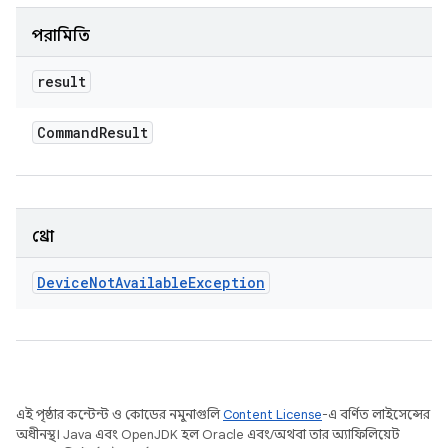
পরামিতি
result
Command
Result
থ্রো
Device
Not
Available
Exception
এই পৃষ্ঠার কন্টেন্ট ও কোডের নমুনাগুলি
Content License
-এ বর্ণিত লাইসেন্সের
অধীনস্থ। Java এবং OpenJDK হল Oracle এবং/অথবা তার অ্যাফিলিয়েট