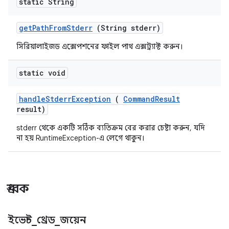
static String
get
Path
From
Stderr
(String stderr)
সিরিয়ালাইজড এক্সেপশনের ফাইল পাথ এক্সট্র্যাক্ট করুন।
static void
handle
Stderr
Exception
(
Command
Result
result)
stderr থেকে একটি সঠিক ব্যতিক্রম বের করার চেষ্টা করুন, যদি
না হয় RuntimeException-এ লেগে থাকুন।
ধ্রুবক
ইভেন্ট
_
থ্রেড
_
জয়েন