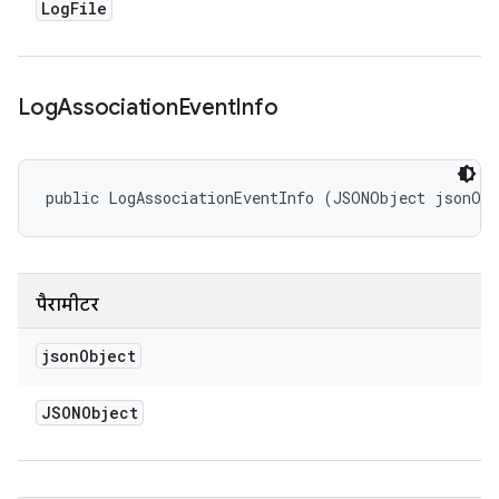
Log
File
Log
Association
Event
Info
public LogAssociationEventInfo (JSONObject jsonOb
पैरामीटर
json
Object
JSONObject