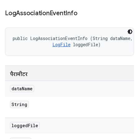
Log
Association
Event
Info
public LogAssociationEventInfo (String dataName, 

LogFile
 loggedFile)
पैरामीटर
data
Name
String
logged
File