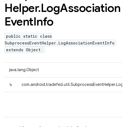
Helper
.
Log
Association
Event
Info
public static class
SubprocessEventHelper.LogAssociationEventInfo
extends Object
java.lang.Object
↳
com.android.tradefed.util.SubprocessEventHelper.LogA