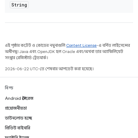
String
এই পৃষ্ঠার কন্টেন্ট ও কোডের নমুনাগুলি
Content License
-এ বর্ণিত লাইসেন্সের
অধীনস্থ। Java এবং OpenJDK হল Oracle এবং/অথবা তার অ্যাফিলিয়েট
সংস্থার রেজিস্টার্ড ট্রেডমার্ক।
2026-06-22 UTC-তে শেষবার আপডেট করা হয়েছে।
বিল্ড
Android স্টোরেজ
প্রয়োজনীয়তা
ডাউনলোড হচ্ছে
প্রিভিউ বাইনারি
ফ্যাক্টরি ইমেজ