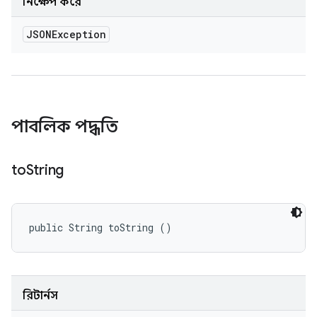
নিক্ষেপ করে
JSONException
পাবলিক পদ্ধতি
to
String
public String toString ()
রিটার্নস