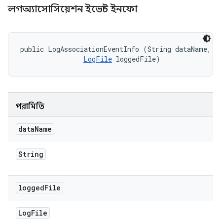
লগঅ্যাসোসিয়েশন ইভেন্ট ইনফো
public LogAssociationEventInfo (String dataName, 

LogFile
 loggedFile)
পরামিতি
data
Name
String
logged
File
Log
File