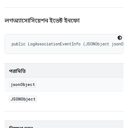
লগঅ্যাসোসিয়েশন ইভেন্ট ইনফো
public LogAssociationEventInfo (JSONObject jsonOb
পরামিতি
json
Object
JSONObject