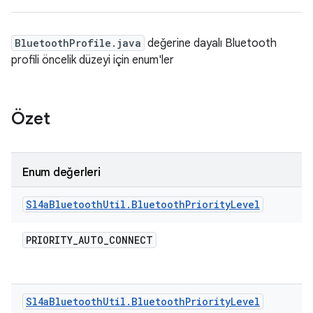
BluetoothProfile.java
değerine dayalı Bluetooth
profili öncelik düzeyi için enum'ler
Özet
Enum değerleri
Sl4a
Bluetooth
Util
.
Bluetooth
Priority
Level
PRIORITY
_
AUTO
_
CONNECT
Sl4a
Bluetooth
Util
.
Bluetooth
Priority
Level