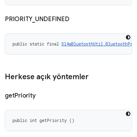
PRIORITY
_
UNDEFINED
public static final 
Sl4aBluetoothUtil.BluetoothPri
Herkese açık yöntemler
get
Priority
public int getPriority ()