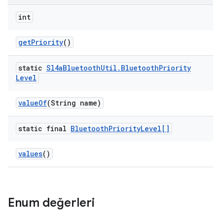
int
get
Priority
()
static
Sl4a
Bluetooth
Util
.
Bluetooth
Priority
Level
value
Of
(String name)
static final
Bluetooth
Priority
Level[]
values
()
Enum değerleri