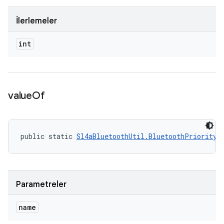
İlerlemeler
int
value
Of
public static 
Sl4aBluetoothUtil.BluetoothPriorityL
Parametreler
name