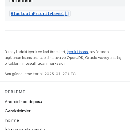
İlerlemeler
Bluetooth
Priority
Level[]
Bu sayfadaki içerik ve kod örnekleri,
İçerik Lisansı
sayfasında
açıklanan lisanslara tabidir. Java ve OpenJDK, Oracle ve/veya satış
ortaklarının tescilli ticari markasıdır.
Son güncelleme tarihi: 2025-07-27 UTC.
DERLEME
Android kod deposu
Gereksinimler
İndirme
İkili programları önizle