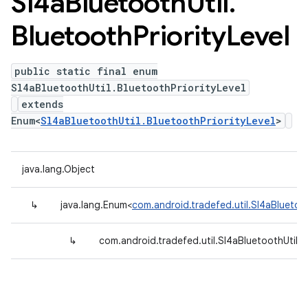
Sl4a
Bluetooth
Util
.
Bluetooth
Priority
Level
public static final enum
Sl4aBluetoothUtil.BluetoothPriorityLevel
extends
Enum<
Sl4aBluetoothUtil.BluetoothPriorityLevel
>
java.lang.Object
↳
java.lang.Enum<
com.android.tradefed.util.Sl4aBluetoot
↳
com.android.tradefed.util.Sl4aBluetoothUtil.B