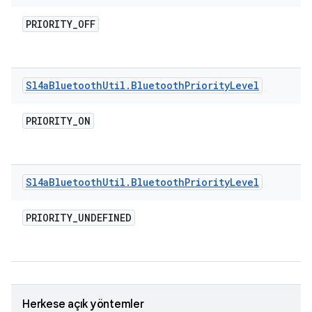
PRIORITY
_
OFF
Sl4a
Bluetooth
Util
.
Bluetooth
Priority
Level
PRIORITY
_
ON
Sl4a
Bluetooth
Util
.
Bluetooth
Priority
Level
PRIORITY
_
UNDEFINED
Herkese açık yöntemler