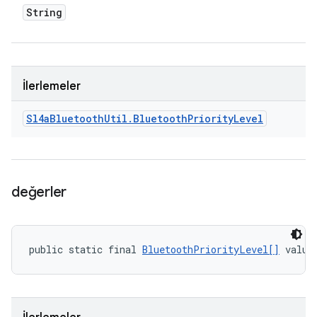
String
İlerlemeler
Sl4a
Bluetooth
Util
.
Bluetooth
Priority
Level
değerler
public static final 
BluetoothPriorityLevel[]
 value