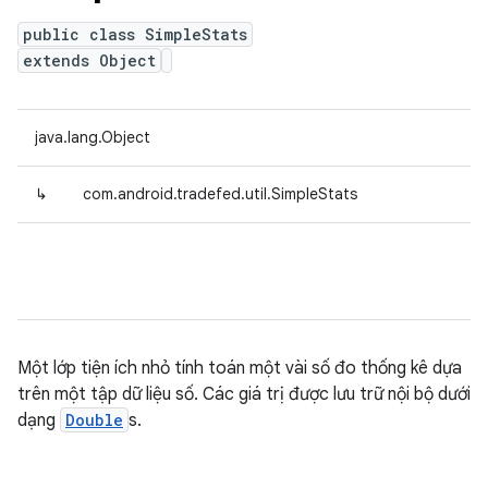
public class SimpleStats
extends Object
java.lang.Object
↳
com.android.tradefed.util.SimpleStats
Một lớp tiện ích nhỏ tính toán một vài số đo thống kê dựa
trên một tập dữ liệu số. Các giá trị được lưu trữ nội bộ dưới
dạng
Double
s.