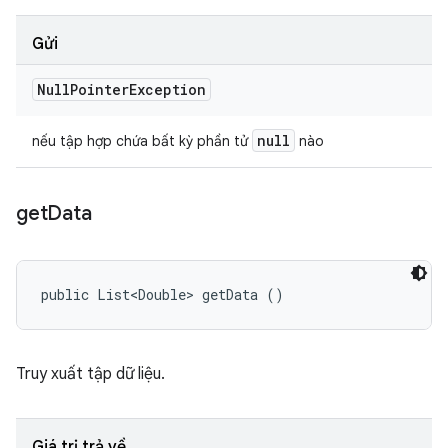
Gửi
Null
Pointer
Exception
null
nếu tập hợp chứa bất kỳ phần tử
nào
get
Data
public List<Double> getData ()
Truy xuất tập dữ liệu.
Giá trị trả về