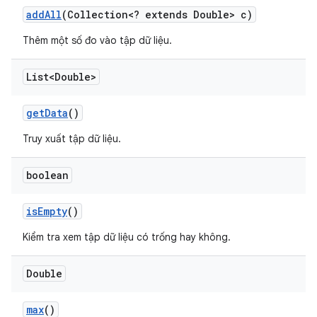
add
All
(Collection<? extends Double> c)
Thêm một số đo vào tập dữ liệu.
List<Double>
get
Data
()
Truy xuất tập dữ liệu.
boolean
is
Empty
()
Kiểm tra xem tập dữ liệu có trống hay không.
Double
max
()