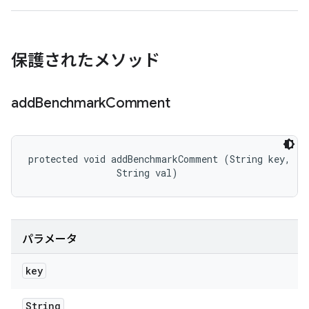
保護されたメソッド
add
Benchmark
Comment
protected void addBenchmarkComment (String key, 

                String val)
パラメータ
key
String