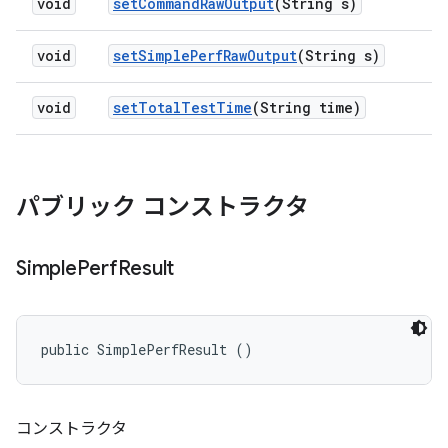
void
set
Command
Raw
Output
(String s)
void
set
Simple
Perf
Raw
Output
(String s)
void
set
Total
Test
Time
(String time)
パブリック コンストラクタ
Simple
Perf
Result
public SimplePerfResult ()
コンストラクタ