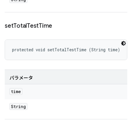
set
Total
Test
Time
protected void setTotalTestTime (String time)
パラメータ
time
String