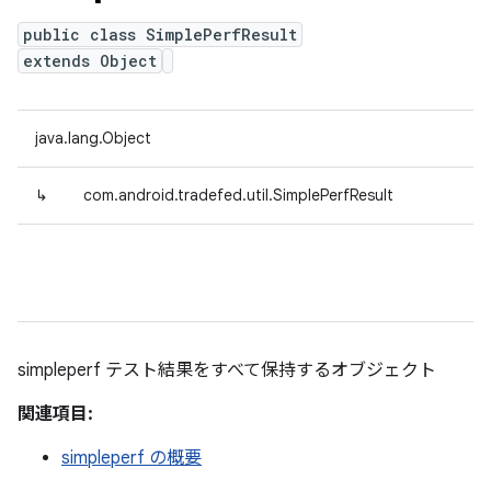
public class SimplePerfResult
extends Object
java.lang.Object
↳
com.android.tradefed.util.SimplePerfResult
simpleperf テスト結果をすべて保持するオブジェクト
関連項目:
simpleperf の概要