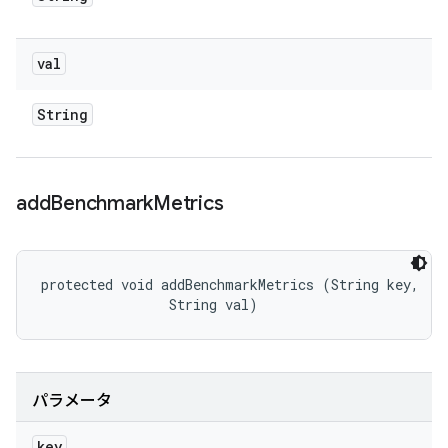
val
String
add
Benchmark
Metrics
protected void addBenchmarkMetrics (String key, 

                String val)
パラメータ
key