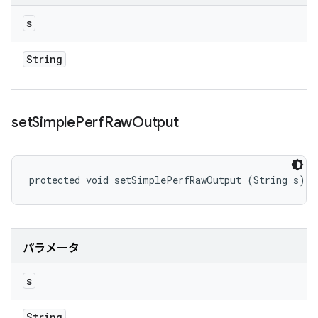
s
String
set
Simple
Perf
Raw
Output
protected void setSimplePerfRawOutput (String s)
パラメータ
s
String