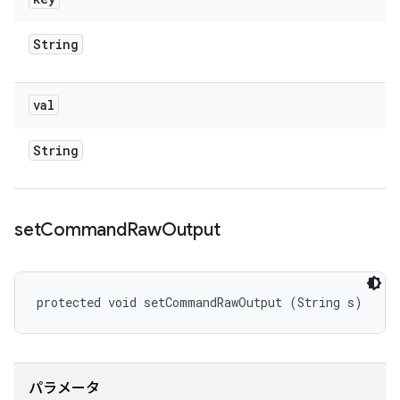
String
val
String
set
Command
Raw
Output
protected void setCommandRawOutput (String s)
パラメータ