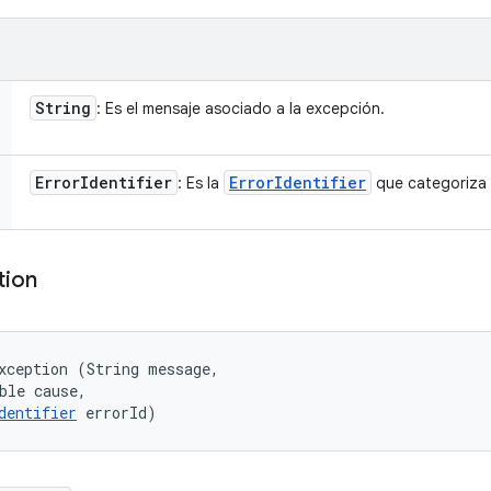
String
: Es el mensaje asociado a la excepción.
Error
Identifier
Error
Identifier
: Es la
que categoriza 
tion
xception (String message, 

ble cause, 

dentifier
 errorId)