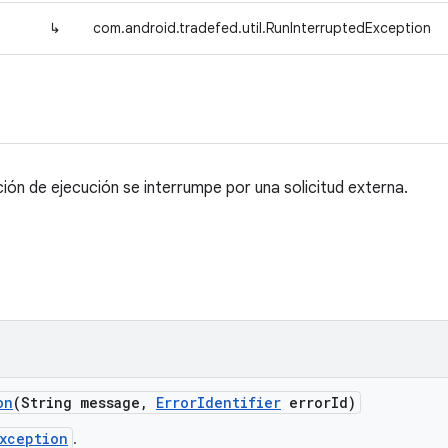
↳
com.android.tradefed.util.RunInterruptedException
ión de ejecución se interrumpe por una solicitud externa.
on
(String message
,
Error
Identifier
error
Id)
Exception
.