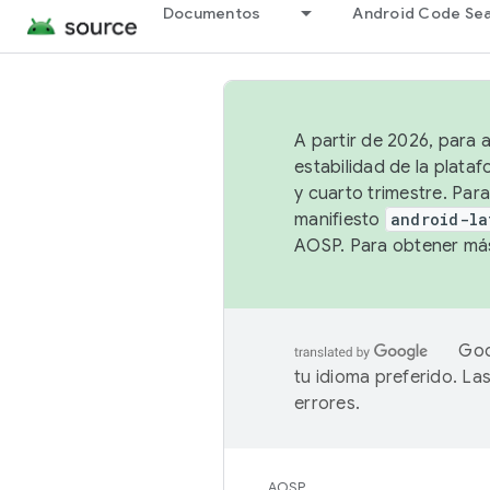
Documentos
Android Code Se
A partir de 2026, para 
estabilidad de la plata
y cuarto trimestre. Para
manifiesto
android-la
AOSP. Para obtener más
Goo
tu idioma preferido. L
errores.
AOSP