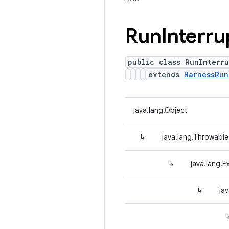
Run
Interr
public class RunInterr
extends
HarnessRun
java.lang.Object
↳
java.lang.Throwable
↳
java.lang.E
↳
ja