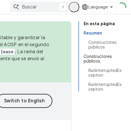
/
En esta página
Resumen
table y garantizar la
Constructores
 el AOSP en el segundo
públicos
elease
. La rama del
Constructores
ente que se envió al
públicos
RunInterruptedEx
ception
RunInterruptedEx
ception