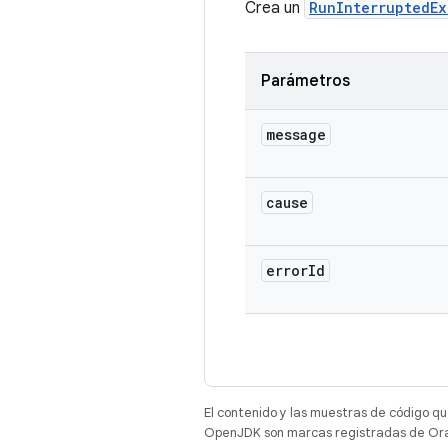
Crea un
RunInterruptedEx
Parámetros
message
cause
error
Id
El contenido y las muestras de código qu
OpenJDK son marcas registradas de Oracl