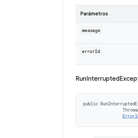
Parámetros
message
error
Id
Run
Interrupted
Excep
public RunInterruptedE
                Throwa
ErrorI