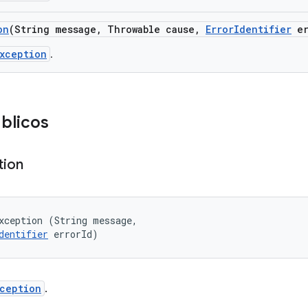
on
(String message
,
Throwable cause
,
Error
Identifier
er
Exception
.
blicos
tion
xception (String message, 

dentifier
 errorId)
ception
.