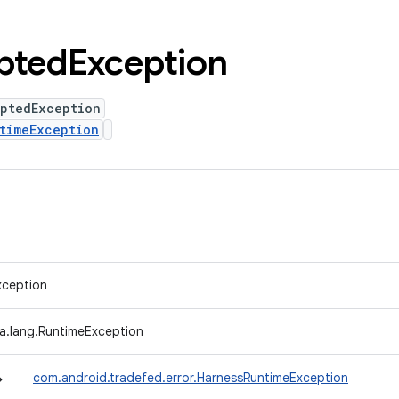
upted
Exception
uptedException
timeException
xception
va.lang.RuntimeException
↳
com.android.tradefed.error.HarnessRuntimeException