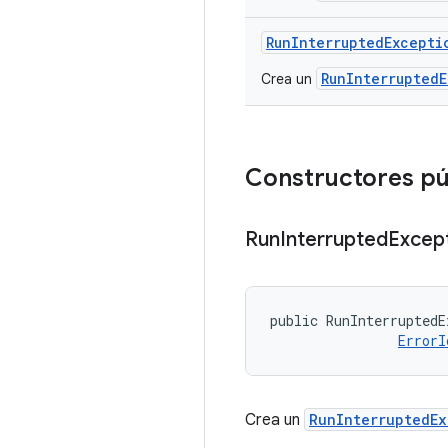
Run
Interrupted
Excepti
RunInterrupted
Crea un
Constructores pú
Run
Interrupted
Excep
public RunInterruptedE
ErrorI
Crea un
RunInterruptedEx