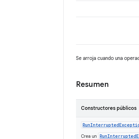
Se arroja cuando una operac
Resumen
Constructores públicos
Run
Interrupted
Excepti
RunInterrupted
Crea un