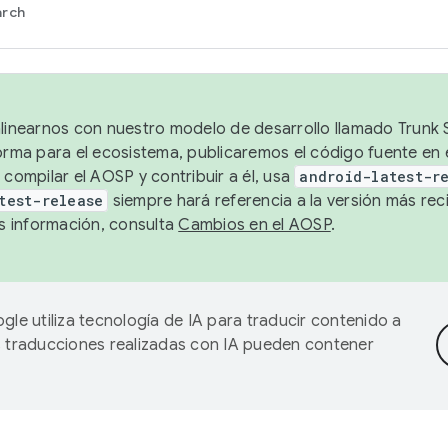
arch
alinearnos con nuestro modelo de desarrollo llamado Trunk S
forma para el ecosistema, publicaremos el código fuente en
 compilar el AOSP y contribuir a él, usa
android-latest-r
test-release
siempre hará referencia a la versión más reci
 información, consulta
Cambios en el AOSP
.
gle utiliza tecnología de IA para traducir contenido a
as traducciones realizadas con IA pueden contener