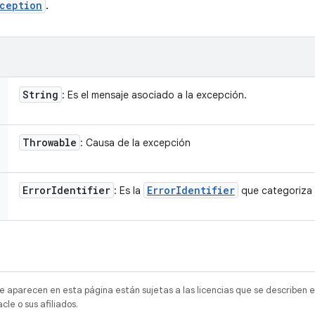
ception
.
String
: Es el mensaje asociado a la excepción.
Throwable
: Causa de la excepción
Error
Identifier
Error
Identifier
: Es la
que categoriza 
e aparecen en esta página están sujetas a las licencias que se describen e
e o sus afiliados.