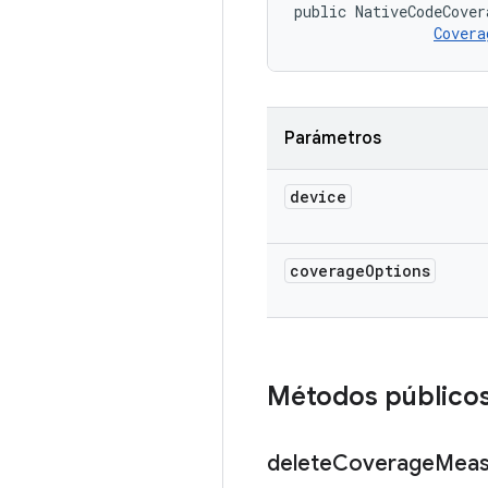
public NativeCodeCover
Covera
Parámetros
device
coverage
Options
Métodos público
delete
Coverage
Meas