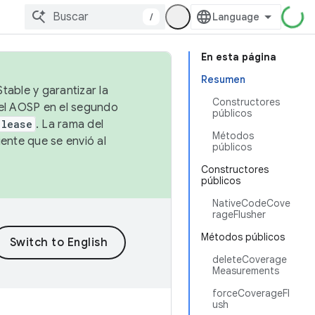
/
En esta página
Resumen
table y garantizar la
Constructores
 el AOSP en el segundo
públicos
elease
. La rama del
Métodos
ente que se envió al
públicos
Constructores
públicos
NativeCodeCove
rageFlusher
Métodos públicos
deleteCoverage
Measurements
forceCoverageFl
ush