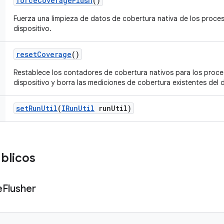
force
Coverage
Flush
()
Fuerza una limpieza de datos de cobertura nativa de los proces
dispositivo.
reset
Coverage
()
Restablece los contadores de cobertura nativos para los proce
dispositivo y borra las mediciones de cobertura existentes del 
set
Run
Util
(
IRun
Util
run
Util)
blicos
e
Flusher