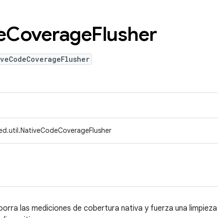
e
Coverage
Flusher
iveCodeCoverageFlusher
ed.util.NativeCodeCoverageFlusher
 borra las mediciones de cobertura nativa y fuerza una limpiez