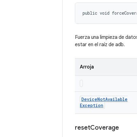
public void forceCover
Fuerza una limpieza de datos
estar en el raíz de adb.
Arroja
Device
Not
Available
Exception
reset
Coverage