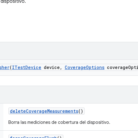
dispositivo.
sher
(
ITest
Device
device
,
Coverage
Options
coverage
Opt
delete
Coverage
Measurements
()
Borra las mediciones de cobertura del dispositivo.