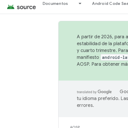
Documentos
Android Code Se
A partir de 2026, para 
estabilidad de la plata
y cuarto trimestre. Para
manifiesto
android-la
AOSP. Para obtener más
Goo
tu idioma preferido. L
errores.
AOSP