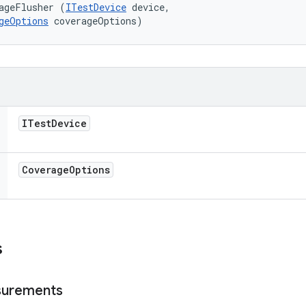
ageFlusher (
ITestDevice
 device, 

geOptions
 coverageOptions)
ITest
Device
Coverage
Options
s
urements