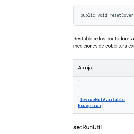
public void resetCover
Restablece los contadores d
mediciones de cobertura exis
Arroja
Device
Not
Available
Exception
set
Run
Util