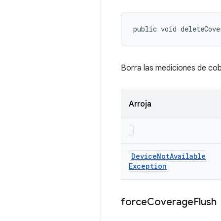
public void deleteCove
Borra las mediciones de cobe
Arroja
Device
Not
Available
Exception
force
Coverage
Flush