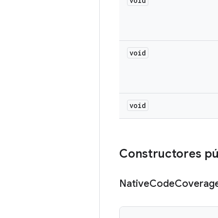
void
void
void
Constructores pú
Native
Code
Coverag