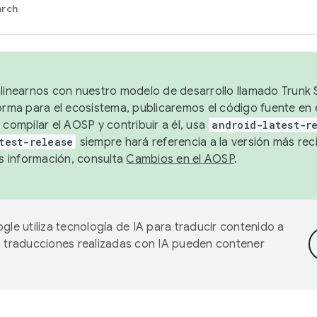
arch
alinearnos con nuestro modelo de desarrollo llamado Trunk S
forma para el ecosistema, publicaremos el código fuente en
 compilar el AOSP y contribuir a él, usa
android-latest-r
test-release
siempre hará referencia a la versión más reci
 información, consulta
Cambios en el AOSP
.
gle utiliza tecnología de IA para traducir contenido a
as traducciones realizadas con IA pueden contener