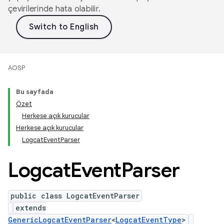
çevirilerinde hata olabilir.
AOSP
Bu sayfada
Özet
Herkese açık kurucular
Herkese açık kurucular
LogcatEventParser
Logcat
Event
Parser
public class LogcatEventParser
extends
GenericLogcatEventParser
<
LogcatEventType
>