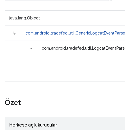
java.lang.Object
↳
com.android.tradefed.util.GenericLogcatEventParser
<
↳
com.android.tradefed.util.LogcatEventParser
Özet
Herkese açık kurucular