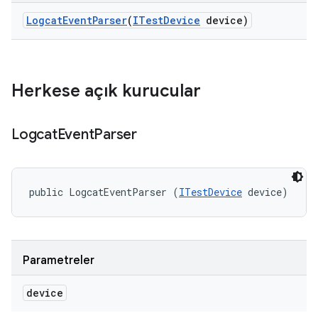
Logcat
Event
Parser
(
ITest
Device
device)
Herkese açık kurucular
Logcat
Event
Parser
public LogcatEventParser (
ITestDevice
 device)
Parametreler
device