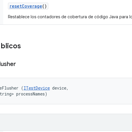
reset
Coverage
()
Restablece los contadores de cobertura de código Java para l
blicos
lusher
eFlusher (
ITestDevice
 device, 

tring> processNames)