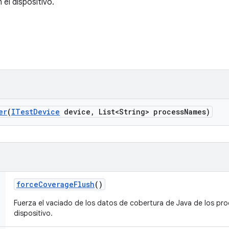
el dispositivo.
er
(
ITest
Device
device
,
List<String> process
Names)
force
Coverage
Flush
()
Fuerza el vaciado de los datos de cobertura de Java de los pro
dispositivo.