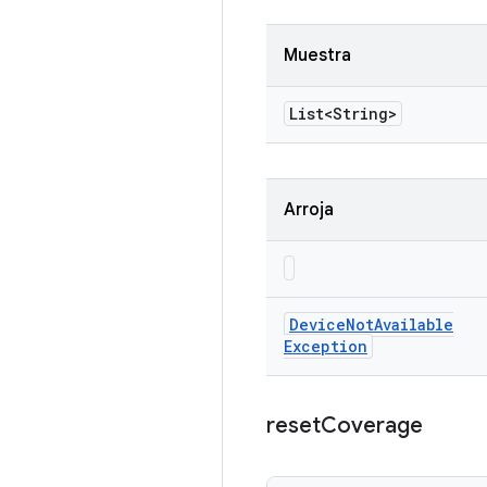
Muestra
List<String>
Arroja
Device
Not
Available
Exception
reset
Coverage