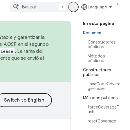
/
En esta página
Resumen
table y garantizar la
Constructores
 el AOSP en el segundo
públicos
elease
. La rama del
Métodos
ente que se envió al
públicos
Constructores
públicos
JavaCodeCovera
geFlusher
Métodos públicos
forceCoverageFl
ush
resetCoverage