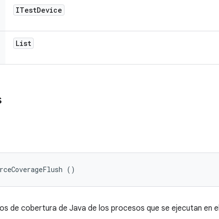
ITest
Device
List
s
orceCoverageFlush ()
os de cobertura de Java de los procesos que se ejecutan en el