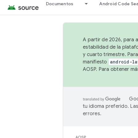
Documentos
Android Code Se
A partir de 2026, para 
estabilidad de la plata
y cuarto trimestre. Para
manifiesto
android-la
AOSP. Para obtener más
Goo
tu idioma preferido. L
errores.
AOSP