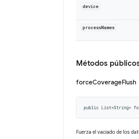
device
process
Names
Métodos público
force
Coverage
Flush
public List<String> f
Fuerza el vaciado de los dat