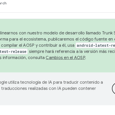
arch
alinearnos con nuestro modelo de desarrollo llamado Trunk S
forma para el ecosistema, publicaremos el código fuente en
 compilar el AOSP y contribuir a él, usa
android-latest-r
test-release
siempre hará referencia a la versión más reci
 información, consulta
Cambios en el AOSP
.
gle utiliza tecnología de IA para traducir contenido a
as traducciones realizadas con IA pueden contener