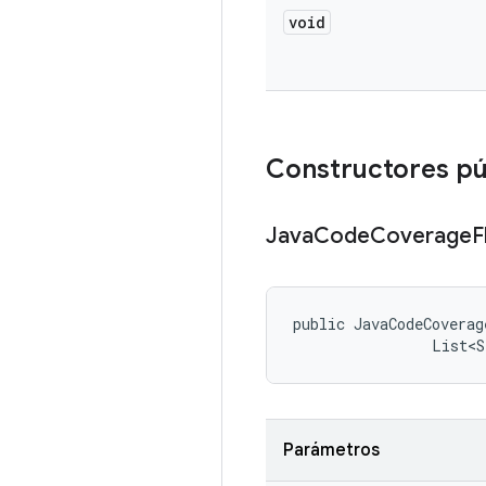
void
Constructores pú
Java
Code
Coverage
F
public JavaCodeCoverag
                List<S
Parámetros