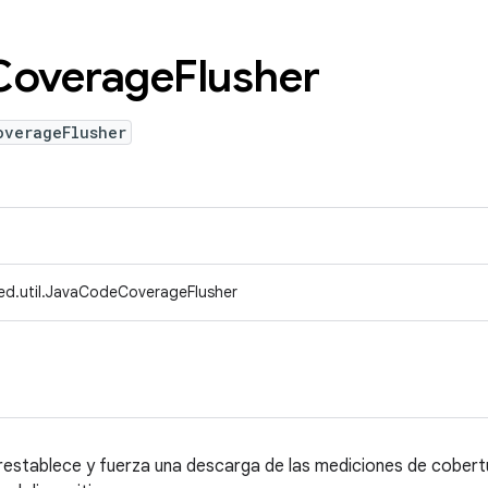
Coverage
Flusher
overageFlusher
ed.util.JavaCodeCoverageFlusher
e restablece y fuerza una descarga de las mediciones de cobert