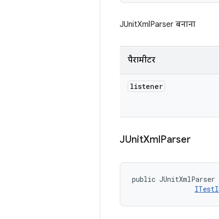
JUnitXmlParser बनाना
पैरामीटर
listener
JUnit
Xml
Parser
public JUnitXmlParser 
ITestI