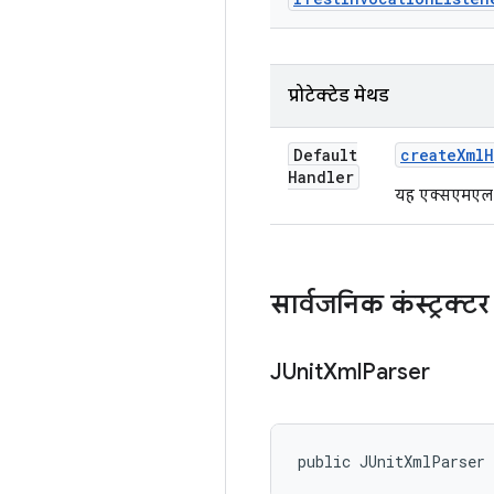
प्रोटेक्टेड मेथड
Default
create
Xml
H
Handler
यह एक्सएमएल क
सार्वजनिक कंस्ट्रक्टर
JUnit
Xml
Parser
public JUnitXmlParser