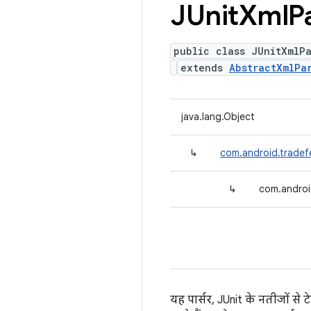
JUnit
Xml
P
public class JUnitXmlPa
extends
AbstractXmlPa
java.lang.Object
↳
com.android.tradefe
↳
com.android
यह पार्सर, JUnit के नतीजों से 