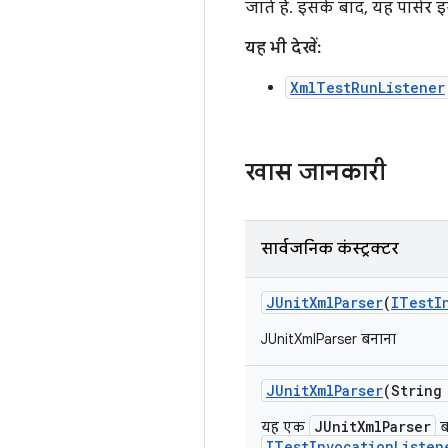
जाते हैं. इसके बाद, यह पार्सर
यह भी देखें:
XmlTestRunListener
खास जानकारी
सार्वजनिक कंस्ट्रक्टर
JUnit
Xml
Parser
(
ITest
I
JUnitXmlParser बनाना
JUnit
Xml
Parser
(String
JUnitXmlParser
यह एक
ब
ITestInvocationListen