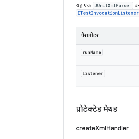
यह एक
JUnitXmlParser
बन
ITestInvocationListener
पैरामीटर
run
Name
listener
प्रोटेक्टेड मेथड
create
Xml
Handler