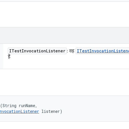
ITest
Invocation
Listener
ITest
Invocation
Listen
: वह
हैं
(String runName, 

nvocationListener
 listener)