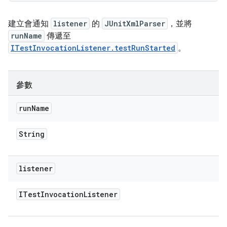
建立會通知
listener
的
JUnitXmlParser
，並將
runName
傳遞至
ITestInvocationListener.testRunStarted
。
參數
run
Name
String
listener
ITest
Invocation
Listener