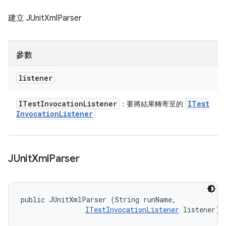
建立 JUnitXmlParser
參數
listener
ITest
Invocation
Listener
ITest
：要將結果轉寄至的
Invocation
Listener
JUnit
Xml
Parser
public JUnitXmlParser (String runName, 

ITestInvocationListener
 listener)