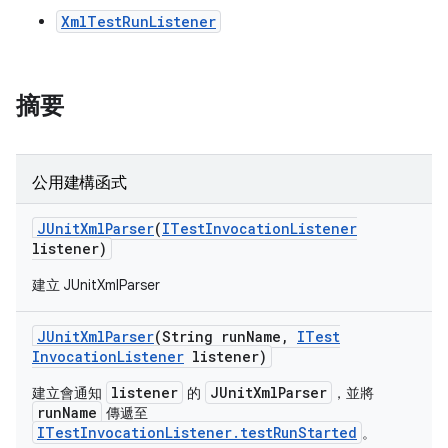
XmlTestRunListener
摘要
公用建構函式
JUnit
Xml
Parser
(
ITest
Invocation
Listener
listener)
建立 JUnitXmlParser
JUnit
Xml
Parser
(String run
Name
,
ITest
Invocation
Listener
listener)
listener
JUnitXmlParser
建立會通知
的
，並將
runName
傳遞至
ITestInvocationListener.testRunStarted
。