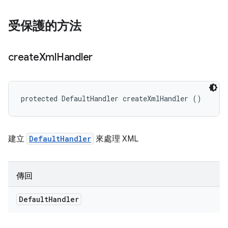
受保護的方法
create
Xml
Handler
protected DefaultHandler createXmlHandler ()
建立
DefaultHandler
來處理 XML
傳回
Default
Handler