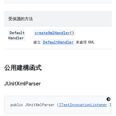
受保護的方法
Default
create
Xml
Handler
()
Handler
DefaultHandler
建立
來處理 XML
公用建構函式
JUnit
Xml
Parser
public JUnitXmlParser (
ITestInvocationListener
 lis