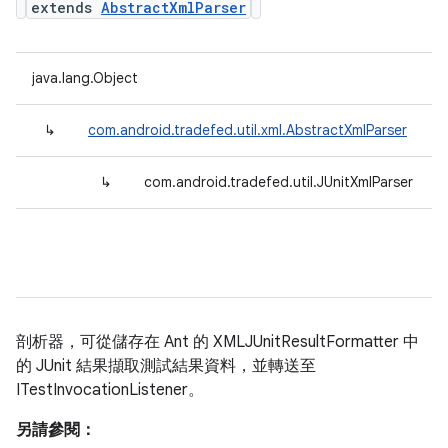
extends
AbstractXmlParser
java.lang.Object
↳
com.android.tradefed.util.xml.AbstractXmlParser
↳
com.android.tradefed.util.JUnitXmlParser
剖析器，可從儲存在 Ant 的 XMLJUnitResultFormatter 中
的 JUnit 結果擷取測試結果資料，並轉送至
ITestInvocationListener。
另請參閱：