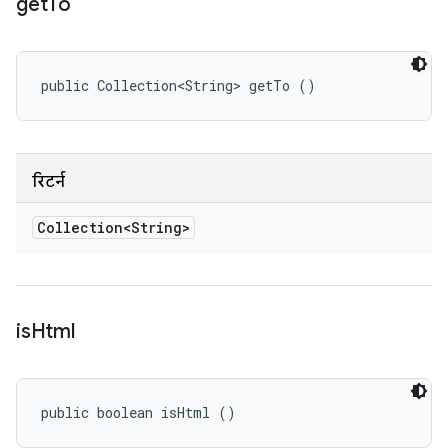
get
To
public Collection<String> getTo ()
रिटर्न
Collection<String>
is
Html
public boolean isHtml ()