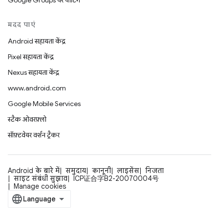
Google Groups पर पोर्टिंग
मदद पाएं
Android सहायता केंद्र
Pixel सहायता केंद्र
Nexus सहायता केंद्र
www.android.com
Google Mobile Services
स्टैक ओवरफ़्लो
सॉफ़्टवेयर वर्शन ट्रैकर
Android के बारे में
समुदाय
कानूनी
लाइसेंस
निजता
साइट संबंधी सुझाव
ICP证合字B2-20070004号
Manage cookies