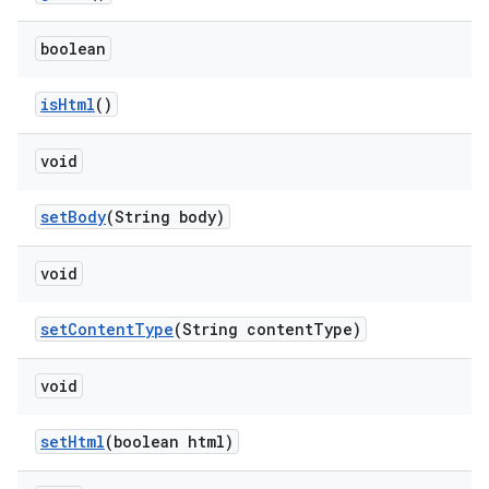
boolean
is
Html
()
void
set
Body
(String body)
void
set
Content
Type
(String content
Type)
void
set
Html
(boolean html)