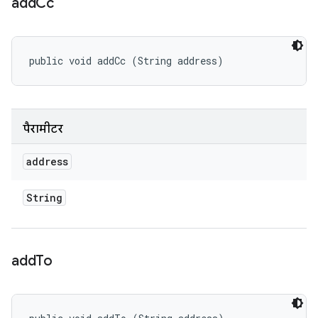
add
Cc
public void addCc (String address)
पैरामीटर
address
String
add
To