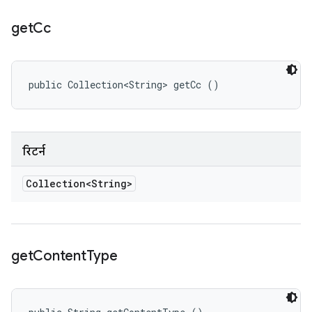
get
Cc
public Collection<String> getCc ()
रिटर्न
Collection<String>
get
Content
Type