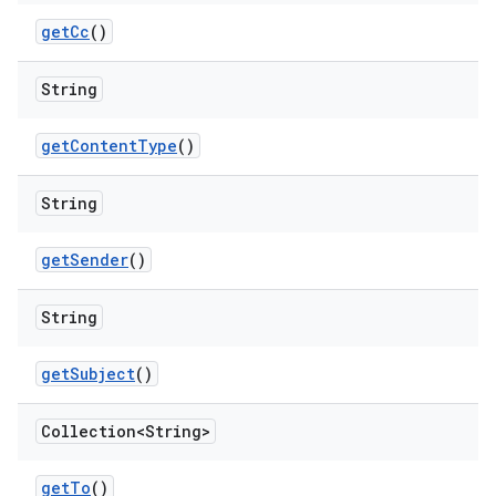
get
Cc
()
String
get
Content
Type
()
String
get
Sender
()
String
get
Subject
()
Collection<String>
get
To
()