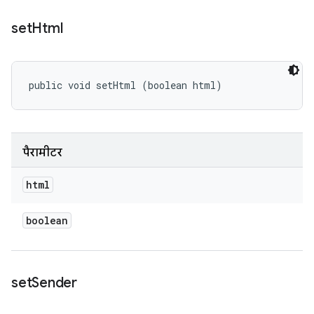
set
Html
public void setHtml (boolean html)
पैरामीटर
html
boolean
set
Sender