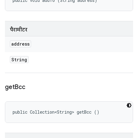
public void addTo (String address)
पैरामीटर
address
String
get
Bcc
public Collection<String> getBcc ()