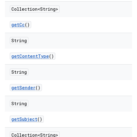
Collection<String>
get
Cc
()
String
get
Content
Type
()
String
get
Sender
()
String
get
Subject
()
Collection<String>