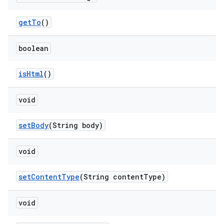
get
To
()
boolean
is
Html
()
void
set
Body
(String body)
void
set
Content
Type
(String content
Type)
void