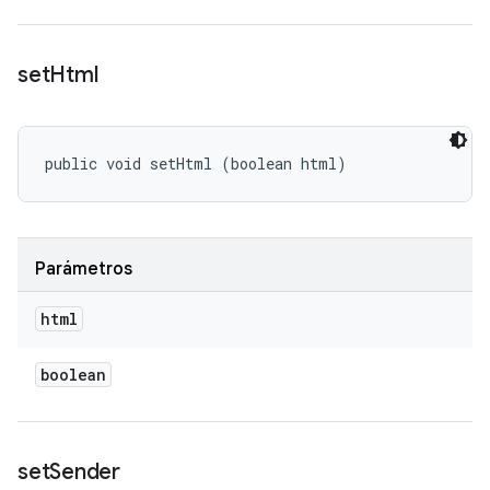
set
Html
public void setHtml (boolean html)
Parámetros
html
boolean
set
Sender