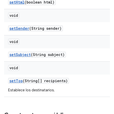
set
Html
(boolean html)
void
set
Sender
(String sender)
void
set
Subject
(String subject)
void
set
Tos
(String[] recipients)
Establece los destinatarios.