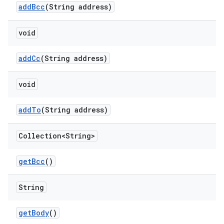
add
Bcc
(String address)
void
add
Cc
(String address)
void
add
To
(String address)
Collection<String>
get
Bcc
()
String
get
Body
()