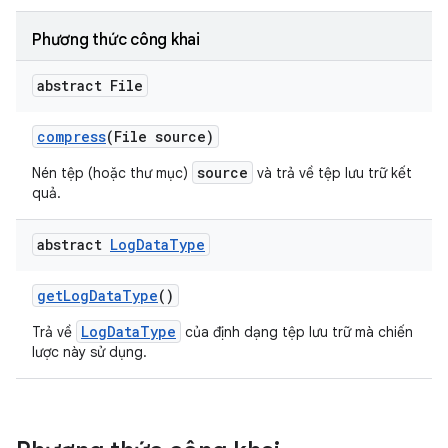
Phương thức công khai
abstract File
compress
(File source)
source
Nén tệp (hoặc thư mục)
và trả về tệp lưu trữ kết
quả.
abstract
Log
Data
Type
get
Log
Data
Type
()
LogDataType
Trả về
của định dạng tệp lưu trữ mà chiến
lược này sử dụng.