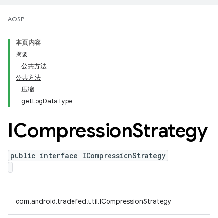
AOSP
本页内容
摘要
公共方法
公共方法
压缩
getLogDataType
ICompression
Strategy
public interface ICompressionStrategy
com.android.tradefed.util.ICompressionStrategy