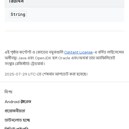
রিটার্নস
String
এই পৃষ্ঠার কন্টেন্ট ও কোডের নমুনাগুলি
Content License
-এ বর্ণিত লাইসেন্সের
অধীনস্থ। Java এবং OpenJDK হল Oracle এবং/অথবা তার অ্যাফিলিয়েট
সংস্থার রেজিস্টার্ড ট্রেডমার্ক।
2025-07-29 UTC-তে শেষবার আপডেট করা হয়েছে।
বিল্ড
Android স্টোরেজ
প্রয়োজনীয়তা
ডাউনলোড হচ্ছে