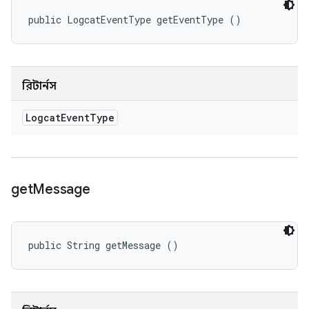
public LogcatEventType getEventType ()
রিটার্নস
Logcat
Event
Type
get
Message
public String getMessage ()