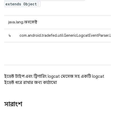
extends Object
java.lang.অবজেক্ট
↳
com.android.tradefed.util.GenericLogcatEventParser.Lo
ইভেন্ট টাইপ এবং ট্রিগারিং logcat মেসেজ সহ একটি logcat
ইভেন্ট ধরে রাখার জন্য কাঠামো
সারাংশ