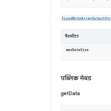
FixedByteArrayOutputSt
पैरामीटर
max
Data
Size
पब्लिक मेथड
get
Data