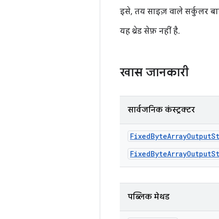
इसे, तय साइज़ वाले सर्कुलर 
यह थ्रेड सेफ़ नहीं है.
खास जानकारी
सार्वजनिक कंस्ट्रक्टर
Fixed
Byte
Array
Output
S
FixedByteArrayOutputS
पब्लिक मेथड