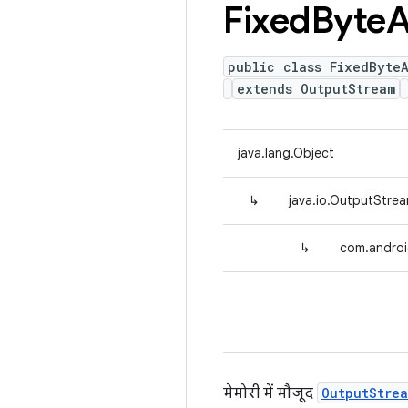
Fixed
Byte
A
public class FixedByte
extends OutputStream
java.lang.Object
↳
java.io.OutputStre
↳
com.androi
मेमोरी में मौजूद
OutputStre