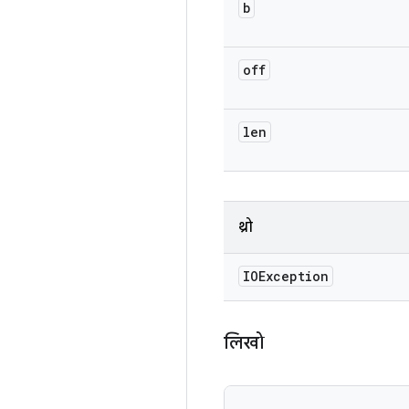
b
off
len
थ्रो
IOException
लिखो