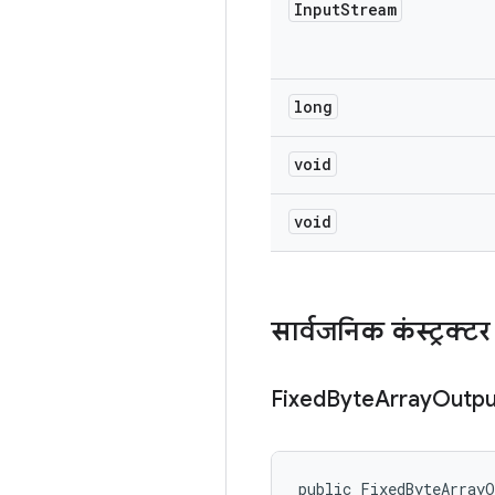
Input
Stream
long
void
void
सार्वजनिक कंस्ट्रक्टर
Fixed
Byte
Array
Outpu
public FixedByteArray