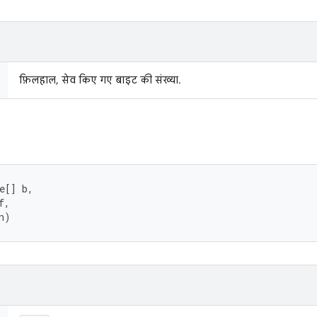
फ़िलहाल, सेव किए गए बाइट की संख्या.
e[] b, 

, 

n)