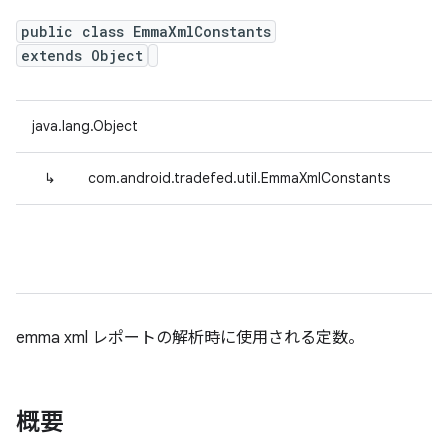
public class EmmaXmlConstants
extends Object
java.lang.Object
↳
com.android.tradefed.util.EmmaXmlConstants
emma xml レポートの解析時に使用される定数。
概要