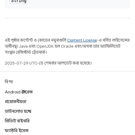
String
এই পৃষ্ঠার কন্টেন্ট ও কোডের নমুনাগুলি
Content License
-এ বর্ণিত লাইসেন্সের
অধীনস্থ। Java এবং OpenJDK হল Oracle এবং/অথবা তার অ্যাফিলিয়েট
সংস্থার রেজিস্টার্ড ট্রেডমার্ক।
2025-07-29 UTC-তে শেষবার আপডেট করা হয়েছে।
বিল্ড
Android স্টোরেজ
প্রয়োজনীয়তা
ডাউনলোড হচ্ছে
প্রিভিউ বাইনারি
ফ্যাক্টরি ইমেজ