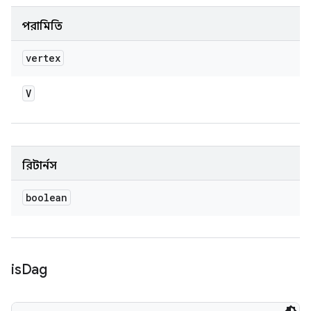
পরামিতি
vertex
V
রিটার্নস
boolean
is
Dag