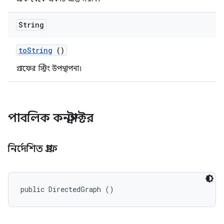
String
to
String
()
গ্রাফের স্ট্রিং উপস্থাপনা।
পাবলিক কনস্ট্রাক্টর
নির্দেশিত গ্রাফ
public DirectedGraph ()