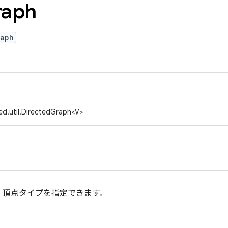
raph
raph
ed.util.DirectedGraph<V>
。頂点タイプを指定できます。