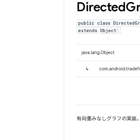
Directed
G
public class DirectedG
extends Object
java.lang.Object
↳
com.android.tradef
有向重みなしグラフの実装