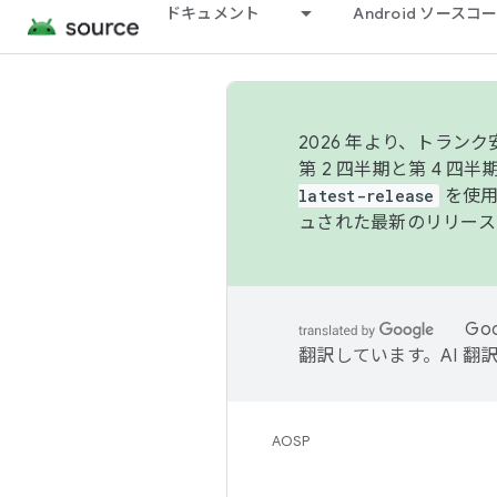
ドキュメント
Android ソース
2026 年より、トラ
第 2 四半期と第 4 四
latest-release
を使用
ュされた最新のリリース
Go
翻訳しています。AI 
AOSP