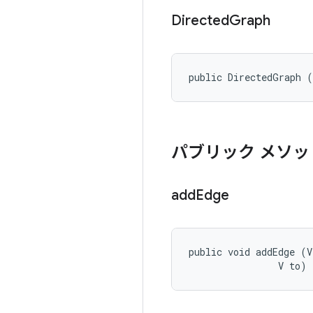
Directed
Graph
public DirectedGraph 
パブリック メソッ
add
Edge
public void addEdge (V
                V to)