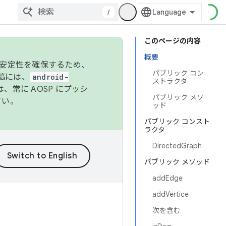
/
このページの内容
概要
の安定性を確保するため、
パブリック コン
投稿には、
android-
ストラクタ
、常に AOSP にプッシ
パブリック メソ
さい。
ッド
パブリック コンスト
ラクタ
DirectedGraph
パブリック メソッド
addEdge
addVertice
次を含む