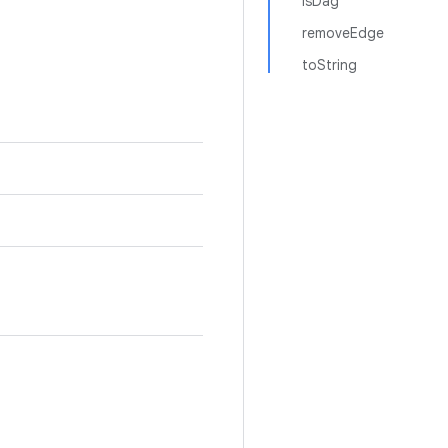
isDag
removeEdge
toString