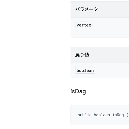
パラメータ
vertex
戻り値
boolean
is
Dag
public boolean isDag (