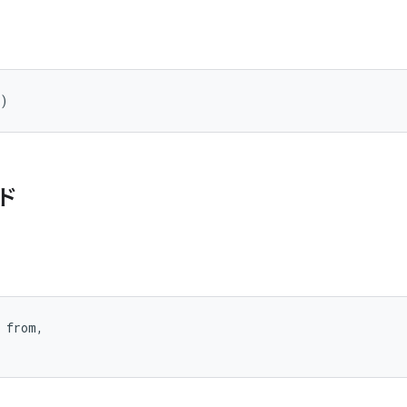
()
ド
 from, 
