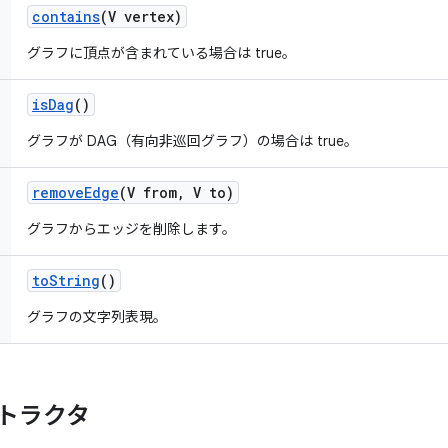
contains
(V vertex)
グラフに頂点が含まれている場合は true。
is
Dag
()
グラフが DAG（有向非巡回グラフ）の場合は true。
remove
Edge
(V from
,
V to)
グラフからエッジを削除します。
to
String
()
グラフの文字列表現。
トラクタ