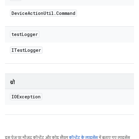
Device
Action
Util
.
Command
test
Logger
ITest
Logger
थ्रो
IOException
इस पेज पर मौजूद कॉन्टेंट और कोड सैंपल
कॉन्टेंट के लाइसेंस
में बताए गए लाइसेंस