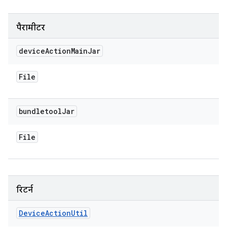
पैरामीटर
device
Action
Main
Jar
File
bundletool
Jar
File
रिटर्न
Device
Action
Util