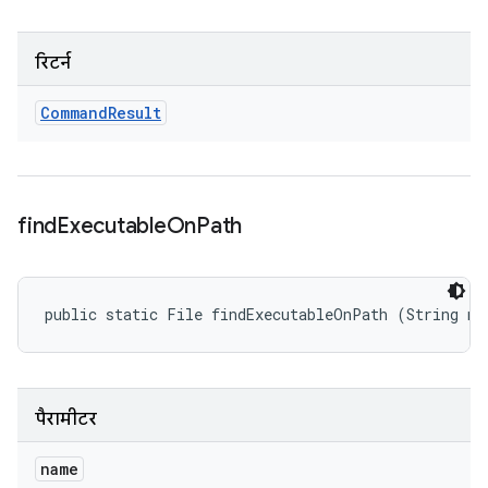
रिटर्न
Command
Result
find
Executable
On
Path
public static File findExecutableOnPath (String na
पैरामीटर
name