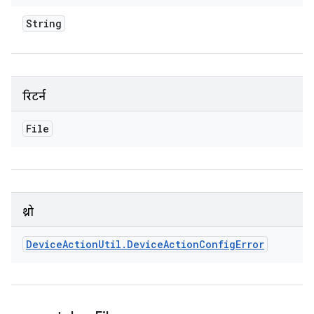
String
रिटर्न
File
थ्रो
Device
Action
Util
.
Device
Action
Config
Error