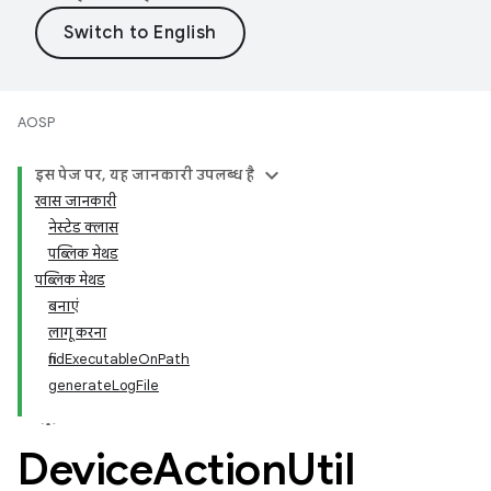
AOSP
इस पेज पर, यह जानकारी उपलब्ध है
खास जानकारी
नेस्टेड क्लास
पब्लिक मेथड
पब्लिक मेथड
बनाएं
लागू करना
findExecutableOnPath
generateLogFile
Device
Action
Util