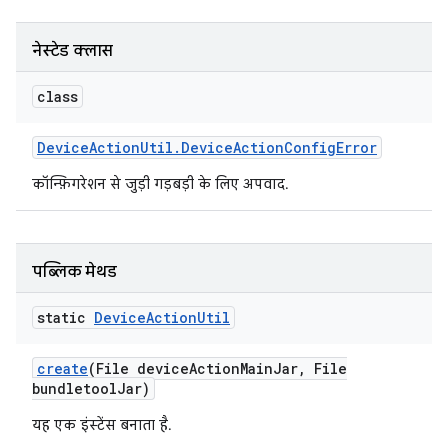
नेस्टेड क्लास
class
Device
Action
Util
.
Device
Action
Config
Error
कॉन्फ़िगरेशन से जुड़ी गड़बड़ी के लिए अपवाद.
पब्लिक मेथड
static
Device
Action
Util
create
(File device
Action
Main
Jar
,
File
bundletool
Jar)
यह एक इंस्टेंस बनाता है.