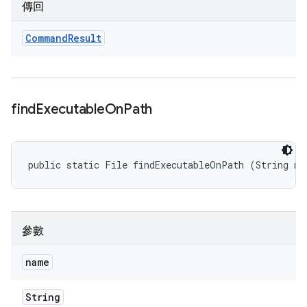
傳回
Command
Result
find
Executable
On
Path
public static File findExecutableOnPath (String na
參數
name
String