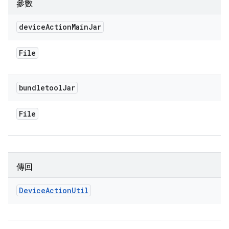
參數
device
Action
Main
Jar
File
bundletool
Jar
File
傳回
Device
Action
Util