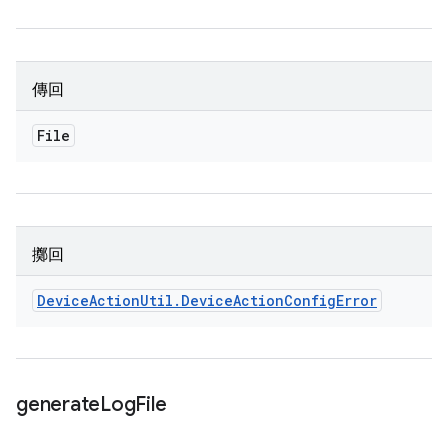
傳回
File
擲回
Device
Action
Util
.
Device
Action
Config
Error
generate
Log
File