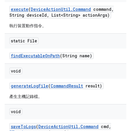
execute
(
Device
Action
Util
.
Command
command
,
String device
Id
,
List<String> action
Args)
執行裝置動作指令。
static File
find
Executable
On
Path
(String name)
void
generate
Log
File
(
Command
Result
result)
產生主機記錄檔。
void
save
To
Logs
(
Device
Action
Util
.
Command
cmd
,