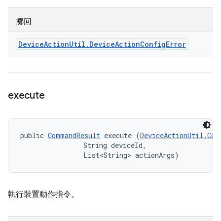
擲回
Device
Action
Util
.
Device
Action
Config
Error
execute
public 
CommandResult
 execute (
DeviceActionUtil.Com
                String deviceId, 

                List<String> actionArgs)
執行裝置動作指令。