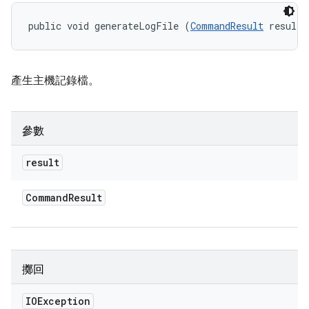
public void generateLogFile (
CommandResult
 result)
產生主機記錄檔。
參數
result
Command
Result
擲回
IOException