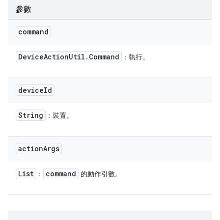
參數
command
Device
Action
Util
.
Command
：執行。
device
Id
String
：裝置。
action
Args
List
command
：
的動作引數。