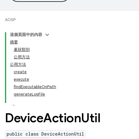
AOSP
這個頁面中的內容
摘要
巢狀類別
公用方法
公用方法
create
execute
findExecutableOnPath
generateLogFile
Device
Action
Util
public class DeviceActionUtil