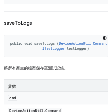
save
To
Logs
public void saveToLogs (
DeviceActionUtil.Command
 c
ITestLogger
 testLogger)
將所有產生的檔案儲存至測試記錄。
參數
cmd
Device
Action
Util
.
Command