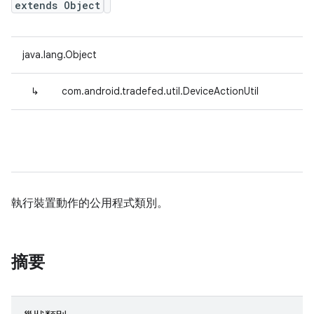
extends Object
java.lang.Object
↳
com.android.tradefed.util.DeviceActionUtil
執行裝置動作的公用程式類別。
摘要