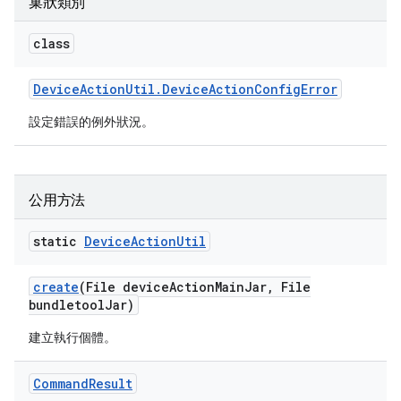
巢狀類別
class
Device
Action
Util
.
Device
Action
Config
Error
設定錯誤的例外狀況。
公用方法
static
Device
Action
Util
create
(File device
Action
Main
Jar
,
File
bundletool
Jar)
建立執行個體。
Command
Result