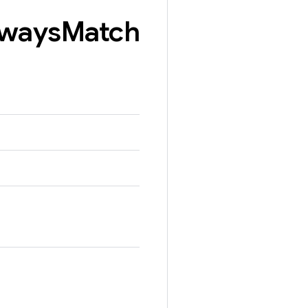
ways
Match