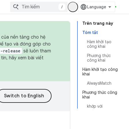
/
Trên trang này
Tóm tắt
h của nền tảng cho hệ
Hàm khởi tạo
 Để tạo và đóng góp cho
công khai
t-release
sẽ luôn tham
Phương thức
in, hãy xem bài viết
công khai
Hàm khởi tạo công
khai
AlwaysMatch
Phương thức công
khai
khớp với