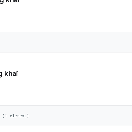
g khai
 khai
s (T element)