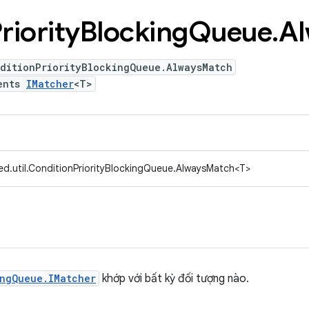
riority
Blocking
Queue
.
Al
nditionPriorityBlockingQueue.AlwaysMatch
ents
IMatcher
<T>
ed.util.ConditionPriorityBlockingQueue.AlwaysMatch<T>
ingQueue.IMatcher
khớp với bất kỳ đối tượng nào.