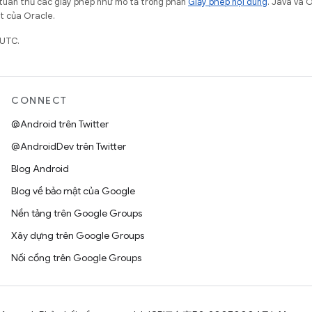
 tuân thủ các giấy phép như mô tả trong phần
Giấy phép nội dung
. Java và 
ết của Oracle.
 UTC.
CONNECT
@Android trên Twitter
@AndroidDev trên Twitter
Blog Android
Blog về bảo mật của Google
Nền tảng trên Google Groups
Xây dựng trên Google Groups
Nối cổng trên Google Groups