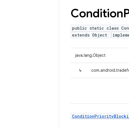
Condition
P
public static class Co
extends Object
implem
java.lang.Object
↳
com.android.tradef
ConditionPriorityBlock