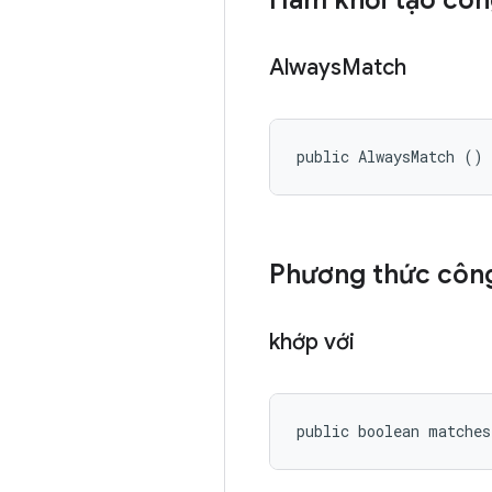
Hàm khởi tạo côn
Always
Match
public AlwaysMatch ()
Phương thức công
khớp với
public boolean matche