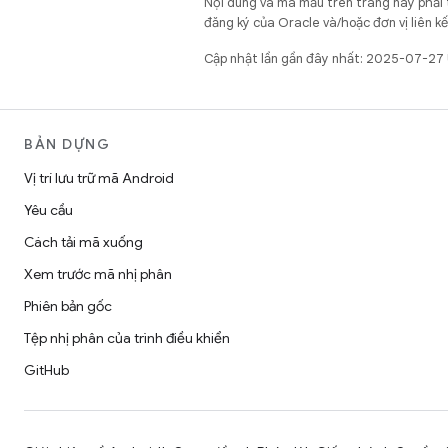
Nội dung và mã mẫu trên trang này phải
đăng ký của Oracle và/hoặc đơn vị liên k
Cập nhật lần gần đây nhất: 2025-07-27
BẢN DỰNG
Vị trí lưu trữ mã Android
Yêu cầu
Cách tải mã xuống
Xem trước mã nhị phân
Phiên bản gốc
Tệp nhị phân của trình điều khiển
GitHub